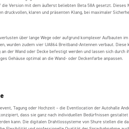
f die Version mit dem äußerst beliebten Beta 58A gesetzt. Dieses 
nen druckvollen, klaren und präsenten Klang, bei maximaler Sicherhe
verlusten über lange Wege oder aufgrund komplexer Aufbauten i
en, wurden zudem vier UA864 Breitband-Antennen verbaut. Diese 
g an der Wand oder Decke befestigt werden und lassen sich durch i
higes Gehäuse optimal an die Wand- oder Deckenfarbe anpassen.
le
vent, Tagung oder Hochzeit – die Eventlocation der Autohalle And
onzipiert, dass sie ganz nach individuellen Bedürfnissen gestaltet
rden kann. Die digitalen Drahtlossysteme von Shure stellen die da
che Flexibilität und professionelle Qualität der Sprachabnahme auc