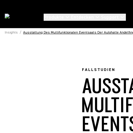
Produkte
Entdecken
Support
Insights
/
Ausstattung Des Multifunktionalen Eventsaals Der Autohalle Andelfi
FALLSTUDIEN
AUSST
MULTI
EVENT