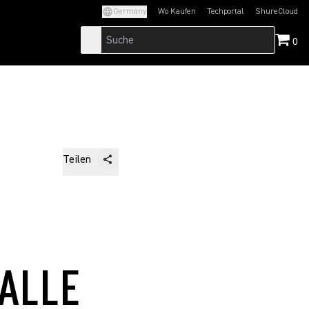
Germany
Wo Kaufen
Techportal
ShureCloud
(Opens in a new tab)
(Opens in a new t
0
Teilen
ALLE