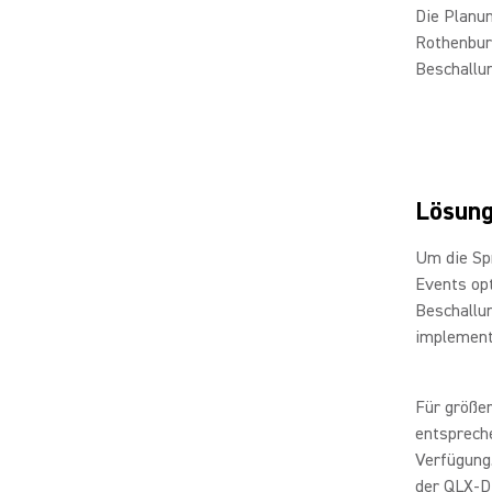
Die Planun
Rothenbur
Beschallun
Lösun
Um die Sp
Events op
Beschallu
implement
Für größe
entsprech
Verfügung
der QLX-D