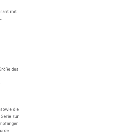
urant mit
.
Größe des
e
 sowie die
Serie zur
empfänger
wurde