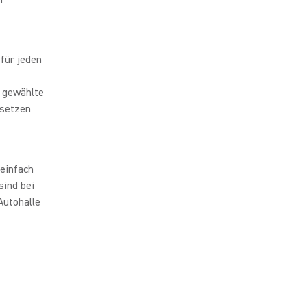
für jeden
e gewählte
usetzen
einfach
sind bei
Autohalle