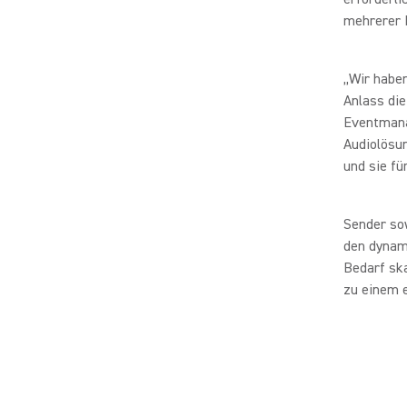
mehrerer R
„Wir haben
Anlass die
Eventmana
Audiolösun
und sie fü
Sender so
den dynami
Bedarf ska
zu einem e