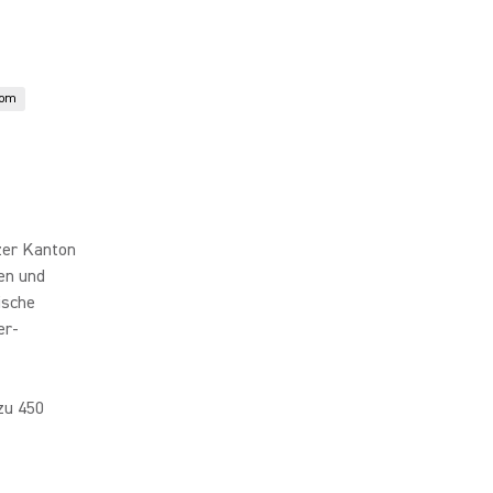
oom
izer Kanton
gen und
ische
er-
zu 450