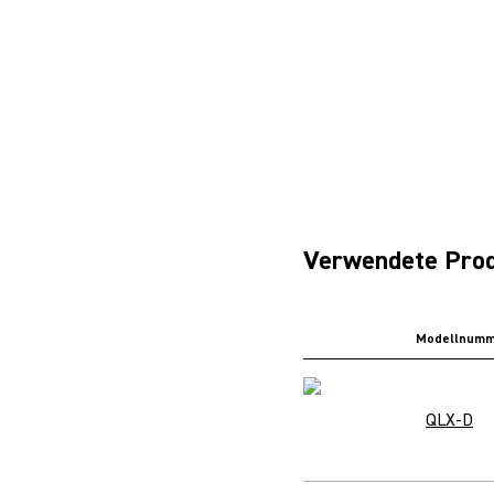
Verwendete Pro
Modellnumm
QLX-D