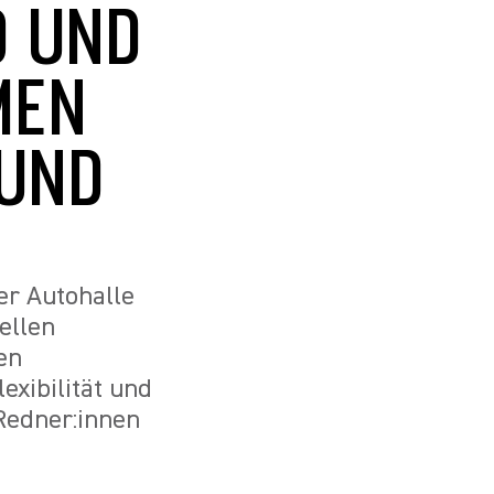
D UND
MEN
 UND
er Autohalle
ellen
en
exibilität und
Redner:innen