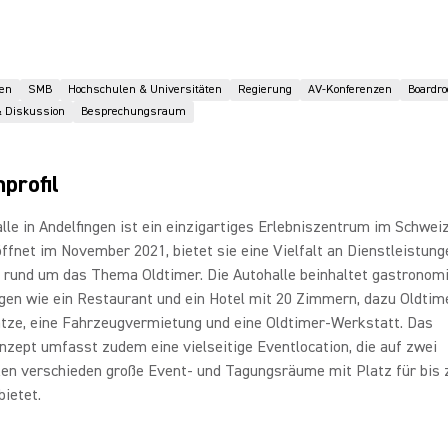
en
SMB
Hochschulen & Universitäten
Regierung
AV-Konferenzen
Boardr
& Diskussion
Besprechungsraum
profil
lle in Andelfingen ist ein einzigartiges Erlebniszentrum im Schwe
öffnet im November 2021, bietet sie eine Vielfalt an Dienstleistun
 rund um das Thema Oldtimer. Die Autohalle beinhaltet gastronom
gen wie ein Restaurant und ein Hotel mit 20 Zimmern, dazu Oldtim
ätze, eine Fahrzeugvermietung und eine Oldtimer-Werkstatt. Das
zept umfasst zudem eine vielseitige Eventlocation, die auf zwei
en verschieden große Event- und Tagungsräume mit Platz für bis 
bietet.