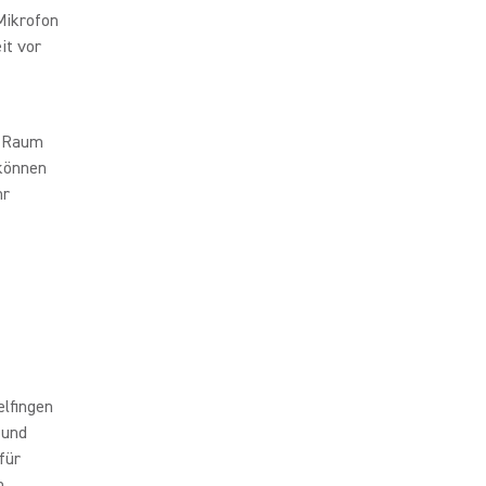
Mikrofon
it vor
m Raum
können
hr
elfingen
 und
für
h