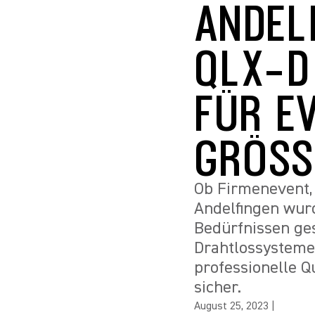
ANDEL
QLX-D
FÜR E
GRÖSSE
Ob Firmenevent, 
Andelfingen wurd
Bedürfnissen ges
Drahtlossysteme 
professionelle 
sicher.
August 25, 2023
|