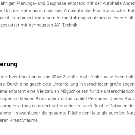
ähriger Planungs- und Bauphase entstand mit der Autohalle Andelf
er Ort, der mit einem modernen Ambiente das Flair klassischer Fa
acht, kombiniert mit einem Veranstaltungszentrum für Events alle
sgestattet mit der neusten AV-Technik.
erung
der Eventlocation ist die 324m2 große, multifunktionale Eventhall
ss. Durch eine geschickte Unterteilung in verschieden große soge
me entsteht eine Vielzahl an Möglichkeiten für die unterschiedlic
ungen im kleinen Kreis oder mit bis zu 450 Personen. Dieses Konz
Raumgestaltung erfordert unter anderem auch flexible Optionen de
ahme – sowohl über die gesamte Fläche der Halle als auch bei Nut
erer Kreativräume.