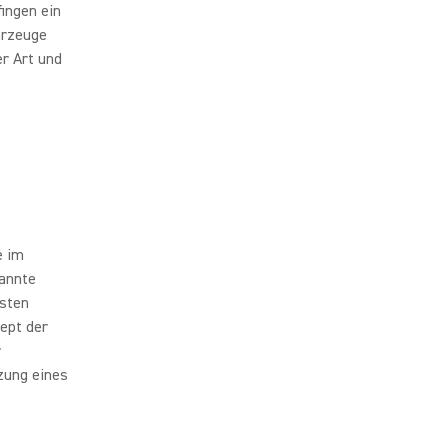
ingen ein
hrzeuge
r Art und
e im
nannte
hsten
ept der
r
zung eines