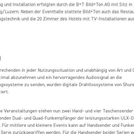
g und Installation erfolgten durch die B+T Bild+Ton AG mit Sitz in
g/Luzern. Neben der Eventhalle stattete Bild+Ton auch das Resta
gstechnik und die 20 Zimmer des Hotels mit TV-Installationen aus
g
rechenden in jeder Nutzungssituation und unabhängig von Art und 
timal abzunehmen und ein hervorragendes Audiosignal an die
ngssysteme zu senden, wurden digitale Drahtlossysteme von Shur
iert.
re Veranstaltungen stehen nun zwei Hand- und vier Taschensender
enden Dual- und Quad-Funkempfänger der leistungsstarken ULX-D 
. Für mittlere und kleinere Events kann auf Handsender und Funk
 Serie zurückgegriffen werden. Für die Handsender beider Serien 