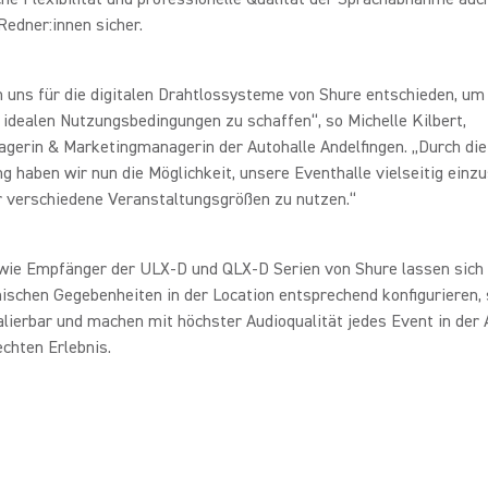
edner:innen sicher.
 uns für die digitalen Drahtlossysteme von Shure entschieden, um 
 idealen Nutzungsbedingungen zu schaffen“, so Michelle Kilbert,
gerin & Marketingmanagerin der Autohalle Andelfingen. „Durch di
g haben wir nun die Möglichkeit, unsere Eventhalle vielseitig einz
r verschiedene Veranstaltungsgrößen zu nutzen.“
wie Empfänger der ULX-D und QLX-D Serien von Shure lassen sich 
schen Gegebenheiten in der Location entsprechend konfigurieren, 
lierbar und machen mit höchster Audioqualität jedes Event in der 
chten Erlebnis.