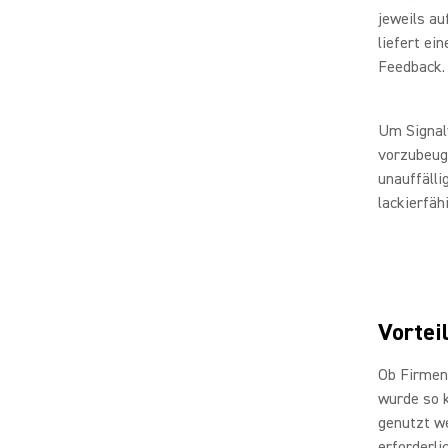
jeweils au
liefert ei
Feedback.
Um Signal
vorzubeug
unauffälli
lackierfä
Vortei
Ob Firmene
wurde so k
genutzt we
erforderli