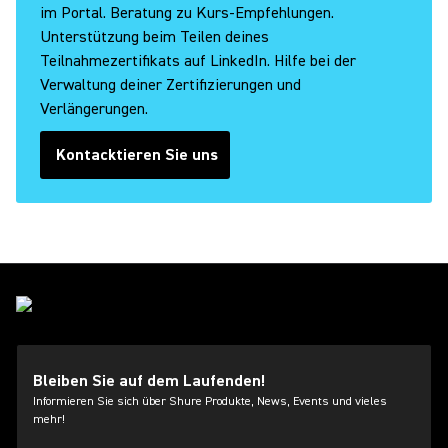
im Portal. Beratung zu Kurs‑Empfehlungen.
Unterstützung beim Teilen deines
Teilnahmezertifikats auf LinkedIn. Hilfe bei der
Verwaltung deiner Zertifizierungen und
Verlängerungen.
Kontacktieren Sie uns
(Opens in a new tab)
Bleiben Sie auf dem Laufenden!
Informieren Sie sich über Shure Produkte, News, Events und vieles
mehr!