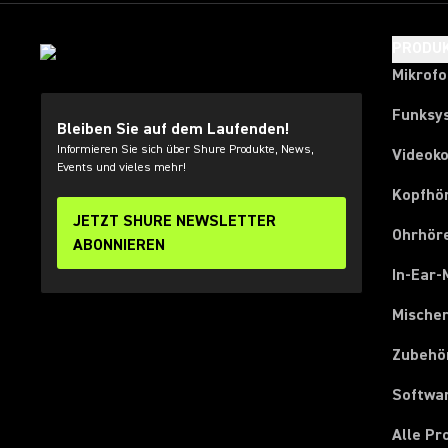
PRODU
Mikrof
Funksy
Bleiben Sie auf dem Laufenden!
Informieren Sie sich über Shure Produkte, News,
Videok
Events und vieles mehr!
Kopfhö
JETZT SHURE NEWSLETTER
Ohrhör
ABONNIEREN
In-Ear-
Mische
Zubehö
Softwa
Alle P