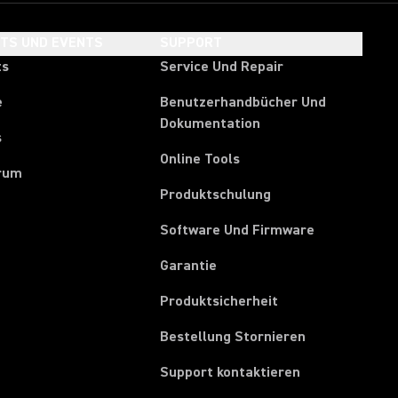
HTS UND EVENTS
SUPPORT
ts
Service Und Repair
e
Benutzerhandbücher Und
Dokumentation
s
Online Tools
rum
Produktschulung
Software Und Firmware
Garantie
Produktsicherheit
(Opens in a ne
Bestellung Stornieren
Support kontaktieren