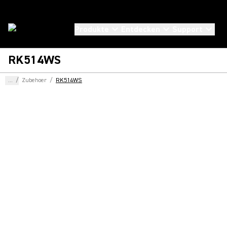
Produkte
Entdecken
Support
RK514WS
...
/
Zubehoer
/
RK514WS