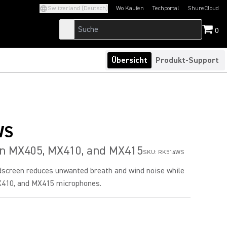
Switzerland (Deutsch)
Wo Kaufen
Techportal
ShureCloud
(Opens in a new tab)
(Opens in a new t
0
Übersicht
Produkt-Support
WS
n MX405, MX410, and MX415
SKU:
RK514WS
screen reduces unwanted breath and wind noise while
X410, and MX415 microphones.