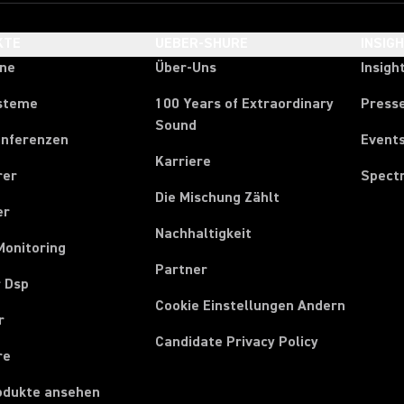
KTE
UEBER-SHURE
INSIG
one
Über-Uns
Insigh
steme
100 Years of Extraordinary
Press
Sound
onferenzen
Event
Karriere
rer
Spect
Die Mischung Zählt
er
Nachhaltigkeit
Monitoring
Partner
r Dsp
Cookie Einstellungen Andern
r
Candidate Privacy Policy
re
rodukte ansehen