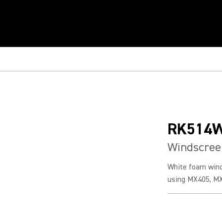
RK514
Windscree
White foam wind
using MX405, M