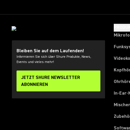
PRODU
Mikrof
Funksy
Bleiben Sie auf dem Laufenden!
Informieren Sie sich über Shure Produkte, News,
Videok
Events und vieles mehr!
Kopfhö
JETZT SHURE NEWSLETTER
Ohrhör
ABONNIEREN
In-Ear-
Mische
Zubehö
Softwa