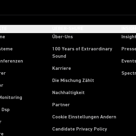
KTE
UEBER-SHURE
INSIG
one
Über-Uns
Insigh
steme
100 Years of Extraordinary
Press
Sound
onferenzen
Event
Karriere
rer
Spect
Die Mischung Zählt
er
Nachhaltigkeit
Monitoring
Partner
r Dsp
Cookie Einstellungen Andern
r
Candidate Privacy Policy
re