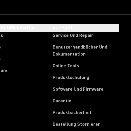
HTS UND EVENTS
SUPPORT
ts
Service Und Repair
e
Benutzerhandbücher Und
Dokumentation
s
Online Tools
rum
Produktschulung
Software Und Firmware
Garantie
Produktsicherheit
(Opens in a ne
Bestellung Stornieren