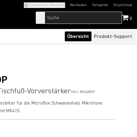
Switzerland (Deutsch)
Wo Kaufen
Techportal
ShureCloud
(Opens in a new tab)
(Opens in a new t
0
Übersicht
Produkt-Support
DP
ischfuß-Vorverstärker
SKU:
MX400DP
stärker für die Microflex Schwanenhals Mikrofone
nd MX415.