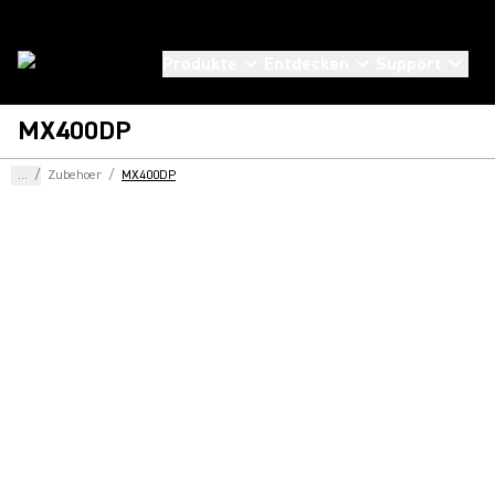
Produkte
Entdecken
Support
MX400DP
...
/
Zubehoer
/
MX400DP