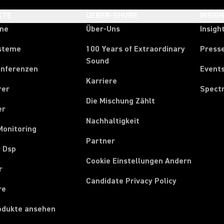
KTE
UEBER-SHURE
INSIG
one
Über-Uns
Insigh
steme
100 Years of Extraordinary
Press
Sound
onferenzen
Event
Karriere
rer
Spect
Die Mischung Zählt
er
Nachhaltigkeit
Monitoring
Partner
r Dsp
Cookie Einstellungen Andern
r
Candidate Privacy Policy
re
rodukte ansehen