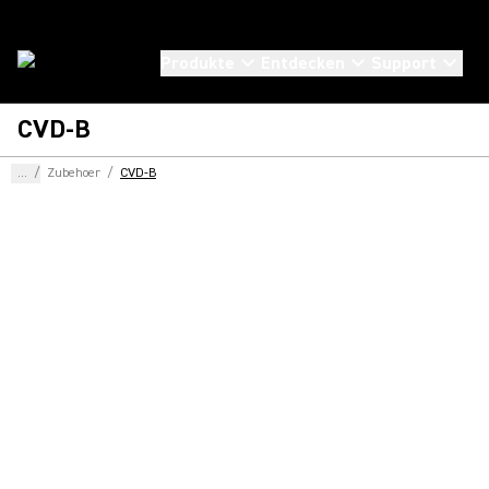
Produkte
Entdecken
Support
CVD-B
...
/
Zubehoer
/
CVD-B