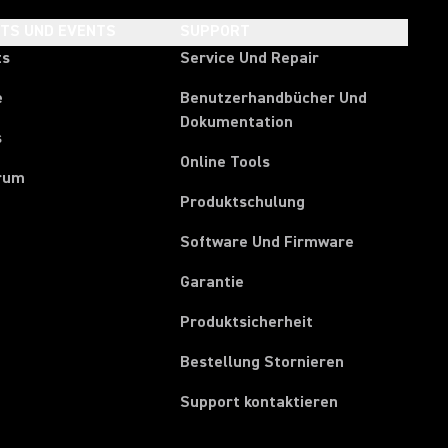
HTS UND EVENTS
SUPPORT
ts
Service Und Repair
e
Benutzerhandbücher Und
Dokumentation
s
Online Tools
rum
Produktschulung
Software Und Firmware
Garantie
Produktsicherheit
(Opens in a ne
Bestellung Stornieren
Support kontaktieren