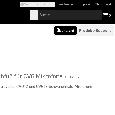
Switzerland (Deutsch)
Wo Kaufen
Techportal
ShureCloud
(Opens in a new tab)
(Opens in a new t
0
Übersicht
Produkt-Support
chfuß für CVG Mikrofone
SKU:
CVD-B
entraverse CVG12 und CVG18 Schwanenhals-Mikrofone