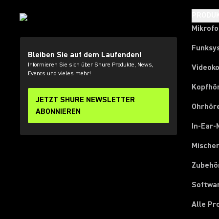
PRODU
Mikrof
Funksy
Bleiben Sie auf dem Laufenden!
Informieren Sie sich über Shure Produkte, News,
Videok
Events und vieles mehr!
Kopfhö
JETZT SHURE NEWSLETTER
Ohrhör
ABONNIEREN
In-Ear-
Mische
Zubehö
Softwa
Alle P