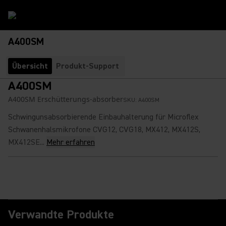
A400SM
Übersicht
Produkt-Support
A400SM
A400SM Erschütterungs-absorber
SKU:
A400SM
Schwingunsabsorbierende Einbauhalterung für Microflex
Schwanenhalsmikrofone CVG12, CVG18, MX412, MX412S,
MX412SE...
Mehr erfahren
Verwandte Produkte