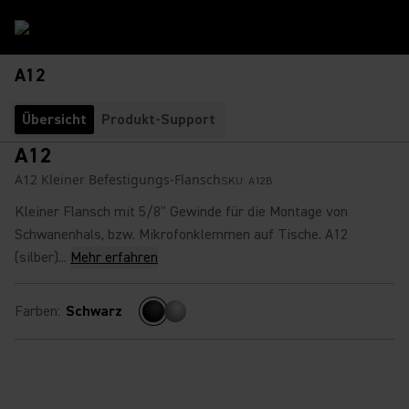
A12
Übersicht
Produkt-Support
A12
A12 Kleiner Befestigungs-Flansch
SKU:
A12B
Kleiner Flansch mit 5/8'' Gewinde für die Montage von
Schwanenhals, bzw. Mikrofonklemmen auf Tische. A12
(silber)...
Mehr erfahren
Farben
:
Schwarz