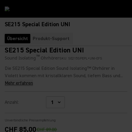
SE215 Special Edition UNI
Übersicht
Produkt-Support
SE215 Special Edition UNI
™
Sound Isolating
Ohrhörer
SKU:
SE215SPEPL+UNI-EFS
Die SE215 Special Edition Sound Isolating™ Ohrhörer in
Violett kommen mit kristallklaren Sound, tiefem Bass und...
Mehr erfahren
Anzahl
:
Unverbindliche Preisempfehlung
CHF 85.00
CHF 89.00