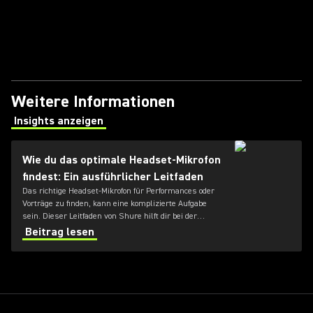
Weitere Informationen
Insights anzeigen
(Opens in a new tab)
Wie du das optimale Headset-Mikrofon
findest: Ein ausführlicher Leitfaden
Das richtige Headset-Mikrofon für Performances oder
Vorträge zu finden, kann eine komplizierte Aufgabe
sein. Dieser Leitfaden von Shure hilft dir bei der
Suche, damit das Publikum deine Stimme so hört, wie
Beitrag lesen
du es dir vorstellst.