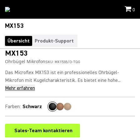
0
MX153
Übersicht
Produkt-Support
MX153
Ohrbügel Mikrofon
SKU:
MX153B/O-TQG
Das Microflex MX153 ist ein professionelles Ohrbügel-
Mikrofon mit Kugelcharakteristik. Es bietet eine hohe...
Mehr erfahren
Farben
:
Schwarz
Sales-Team kontaktieren