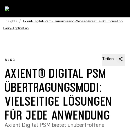
Insights
/
Axient-Digital-Psm-Transmission-Modes-Versatile-Solutions-For-
Every-Application
Teilen
BLOG
AXIENT® DIGITAL PSM
ÜBERTRAGUNGSMODI:
VIELSEITIGE LÖSUNGEN
FÜR JEDE ANWENDUNG
Axient Digital PSM bietet unübertroffene