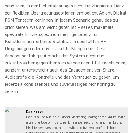
benötigen, in der Einheitslösungen nicht funktionieren. Dank
der flexiblen Übertragungsoptionen ermöglicht Axient Digital
PSM Tontechniker:innen, in jedem Szenario genau das zu
priorisieren, was am wichtigsten ist – sei es maximale
spektrale Effizienz, extrem niedrige Latenz für
Künstler:innen, erhöhte Stabilität in überfüllten HF-
Umgebungen oder unverfälschte Klangtreue. Diese
Anpassungsfähigkeit macht das System nicht nur
zukunftssicher gegenüber sich wandelnden HF-Umgebungen,
sondern unterstreicht auch das Engagement von Shure,
Audioprofis die Kontrolle und das Vertrauen zu geben, um
jederzeit konsistentes und zuverlässiges Monitoring zu
liefern.
Dan Hoeye
Dan is a Pro Audio Sr. Global Marketing Manager for Shure. With
a lifelong love of music, performance, recording, and marketing,
his life revolves around his wife and five wonderful children.