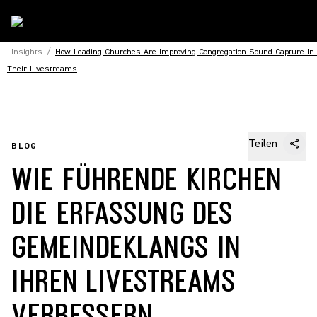
Insights
/
How-Leading-Churches-Are-Improving-Congregation-Sound-Capture-In-
Their-Livestreams
Teilen
BLOG
WIE FÜHRENDE KIRCHEN
DIE ERFASSUNG DES
GEMEINDEKLANGS IN
IHREN LIVESTREAMS
VERBESSERN