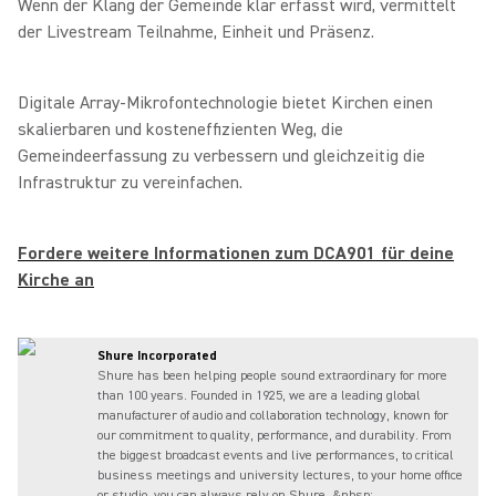
Wenn der Klang der Gemeinde klar erfasst wird, vermittelt
der Livestream Teilnahme, Einheit und Präsenz.
Digitale Array‑Mikrofontechnologie bietet Kirchen einen
skalierbaren und kosteneffizienten Weg, die
Gemeindeerfassung zu verbessern und gleichzeitig die
Infrastruktur zu vereinfachen.
Fordere weitere Informationen zum DCA901 für deine
Kirche an
Shure Incorporated
Shure has been helping people sound extraordinary for more
than 100 years. Founded in 1925, we are a leading global
manufacturer of audio and collaboration technology, known for
our commitment to quality, performance, and durability. From
the biggest broadcast events and live performances, to critical
business meetings and university lectures, to your home office
or studio, you can always rely on Shure. &nbsp;