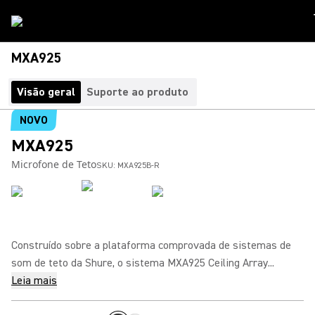
MXA925
Visão geral
Suporte ao produto
NOVO
MXA925
Microfone de Teto
SKU:
MXA925B-R
Construído sobre a plataforma comprovada de sistemas de
som de teto da Shure, o sistema MXA925 Ceiling Array...
Leia mais