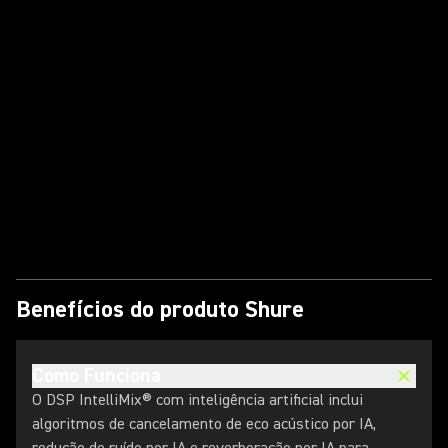
Hear the Difference: MXA925
Onboard AI Deverb Demo
Postado
07/31/26
10 Years of Microflex®
Advance™ (MXA) | Defining
Audio For A Decade
Reproduzir vídeo
Postado
08/04/26
Benefícios do produto Shure
Como Funciona
O DSP IntelliMix® com inteligência artificial inclui
algoritmos de cancelamento de eco acústico por IA,