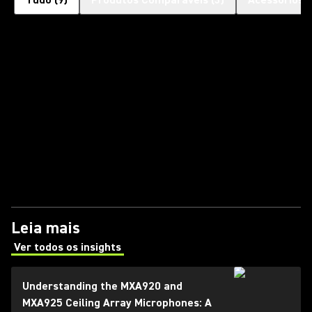
Tudo
(
9
)
Produtos Comparáveis
(
3
)
Acessórios 
Leia mais
Ver todos os insights
(Opens in a new tab)
Understanding the MXA920 and
MXA925 Ceiling Array Microphones: A