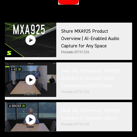
Shure MXA925 Product
Overview | AI-Enabled Audio
Capture for Any Space
Postado
07/31/26
Hear the Difference: MXA925
Onboard AI Acoustic Echo
Cancellation (AEC) Demo
Postado
07/31/26
Hear the Difference: MXA925
Onboard AI Denoiser Demo
Postado
07/31/26