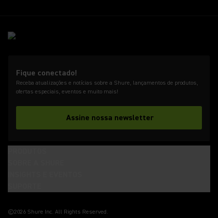
Fique conectado!
Receba atualizações e notícias sobre a Shure, lançamentos de produtos,
ofertas especiais, eventos e muito mais!
Assine nossa newsletter
PRODUTOS
SOBRE A SHURE
INSIGHTS E EVENTOS
SUPORTE
(Opens in a new tab)
(Opens in a new tab)
(Opens in a new tab)
(Opens in a new tab)
(Opens in a new tab)
(Opens in a new tab)
(Opens in a new tab)
©2026 Shure Inc. All Rights Reserved.