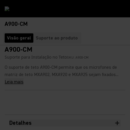
A900-CM
Visão geral
Suporte ao produto
A900-CM
Suporte para Instalação no Teto
SKU:
A900-CM
O suporte de teto A900-CM permite que os microfones de
matriz de teto MXA902, MXA920 e MXA925 sejam fixados...
Leia mais
Detalhes