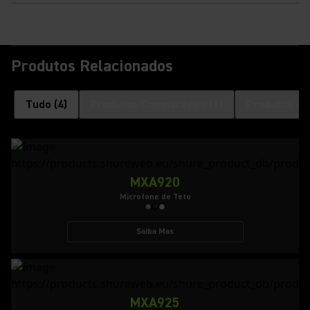
Produtos Relacionados
Tudo
(
4
)
Produtos Comparáveis
(
1
)
Produtos co
MXA920
Microfone de Teto
Saiba Mas
MXA925