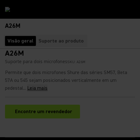
A26M
Visão geral
Suporte ao produto
A26M
Suporte para dois microfones
SKU:
A26M
Permite que dois microfones Shure das séries SM57, Beta
57A ou 545 sejam posicionados verticalmente em um
pedestal...
Leia mais
Encontre um revendedor
(Opens in a new tab)