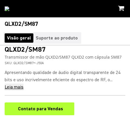
QLXD2/SM87
Visão geral
Suporte ao produto
QLXD2/SM87
Transmissor de mão QLXD2/SM87 QLXD2 com cápsula SM87
SKU:
QLXD2/SM87=-J50A
Apresentando qualidade de áudio digital transparente de 24
bits e uso incrivelmente eficiente do espectro de RF, o...
Leia mais
Contato para Vendas