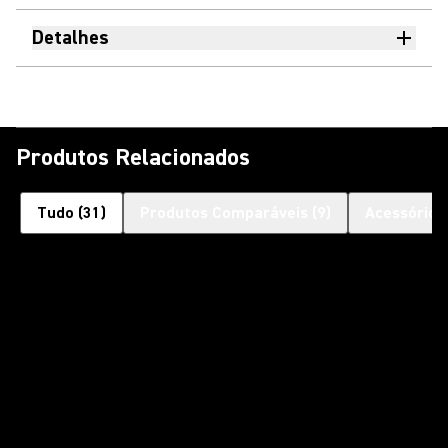
Detalhes
Produtos Relacionados
Tudo
(
31
)
Produtos Comparáveis
(
9
)
Acessórios