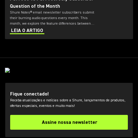
Question of the Month
Shure Notes® email newsletter subscribers submit
their burning audio questions every month. This
month, we explore the feature differences between
PSM 300 and PSM 900.
LEIA O ARTIGO
Fique conectado!
Receba atualizações e notícias sobre a Shure, lançamentos de produtos,
ofertas especiais, eventos e muito mais!
Assine nossa newsletter