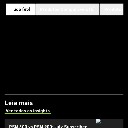
Tudo
(
45
)
Produtos Comparáveis
(
6
)
Produtos c
Leia mais
Ver todos os insights
(Opens in a new tab)
PSM 300 vs PSM 900: July Subscriber