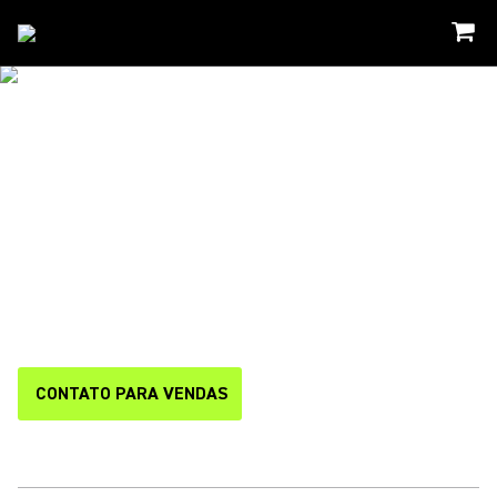
Solucoes
/
Intellimix
SOLUÇÕES DE
COLABORAÇÃO
INTELLIMIX™
Simples. AJUSTE FIRME Escalável O portfólio completo e
integrado de sistemas de videoconferência da Shure permite
que você aumente o desempenho, otimize as operações e
padronize toda a sua experiência de colaboração.
CONTATO PARA VENDAS