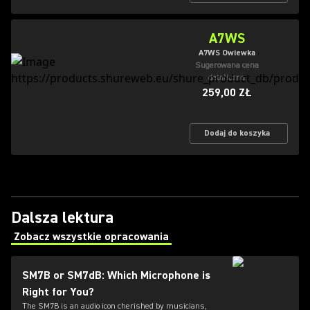
A7WS
A7WS Owiewka
Sugerowana cena
detaliczna
259,00 ZŁ
Dodaj do koszyka
Dalsza lektura
Zobacz wszystkie opracowania
(Opens in a new tab)
SM7B or SM7dB: Which Microphone is
Right for You?
The SM7B is an audio icon cherished by musicians,