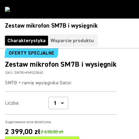
Zestaw mikrofon SM7B i wysięgnik
Charakterystyka
Wsparcie produktu
OFERTY SPECJALNE
Zestaw mikrofon SM7B i wysięgnik
SKU:
SM7B+KMS23840
SM7B + ramię wysięgnika Gator.
Liczba
:
Sugerowana cena detaliczna
2 399,00 zł
2 638,00 zł