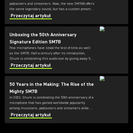
podcasters and streamers. Now, the new SM7dB offers
the same legendary sound, but has a custom preamp
designed by Shure inside. Which of these dynamic
Przeczytaj artykuł
microphones is right for you?
Unboxing the 50th Anniversary
Signature Edition SM7B
Few microphones have stood the test of time as well
as the SM7B. Half a century after its introduction,
Shure is celebrating this audio icon by giving away 50
limited Signature Edition box sets for its 50th
Przeczytaj artykuł
anniversary.
50 Years in the Making: The Rise of the
Mighty SM7B
In 2023, Shure is celebrating the 50th anniversary of a
microphone that has gained worldwide popularity
among musicians, podcasters and streamers alike.
Join Shure historian MICHAEL PETTERSEN as he
Przeczytaj artykuł
enters the company archives to uncover the secrets it
holds about the rise of the mighty SM7B.