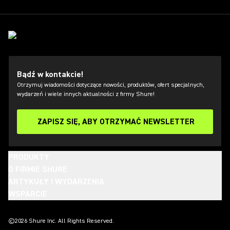
Bądź w kontakcie!
Otrzymuj wiadomości dotyczące nowości, produktów, ofert specjalnych,
wydarzeń i wiele innych aktualności z firmy Shure!
ZAPISZ SIĘ, ABY OTRZYMAĆ NEWSLETTER
PRODUKTY
O FIRMIE SHURE
ARTYKUŁY I WYDARZENIA
WSPARCIE
(Opens in a new tab)
(Opens in a new tab)
(Opens in a new tab)
(Opens in a new tab)
(Opens in a new tab)
(Opens in a new tab)
(Opens in a new tab)
©2026 Shure Inc. All Rights Reserved.