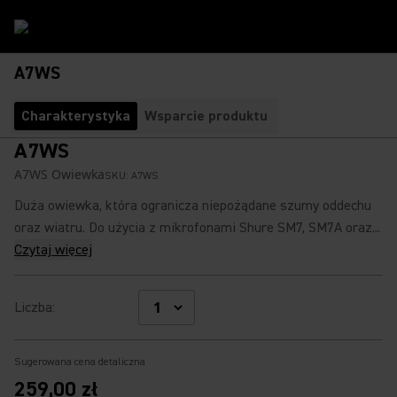
A7WS
Charakterystyka
Wsparcie produktu
A7WS
A7WS Owiewka
SKU:
A7WS
Duża owiewka, która ogranicza niepożądane szumy oddechu
oraz wiatru. Do użycia z mikrofonami Shure SM7, SM7A oraz...
Czytaj więcej
Liczba
:
Sugerowana cena detaliczna
259,00 zł