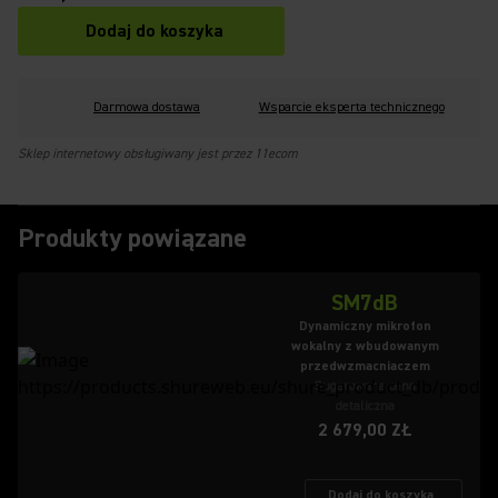
Dodaj do koszyka
Darmowa dostawa
Wsparcie eksperta technicznego
Sklep internetowy obsługiwany jest przez 11ecom
Produkty powiązane
SM7dB
Dynamiczny mikrofon
wokalny z wbudowanym
przedwzmacniaczem
Sugerowana cena
detaliczna
2 679,00 ZŁ
Dodaj do koszyka