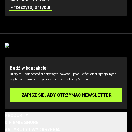
Medicine – Phoenix
Przeczytaj artykuł
Bądź w kontakcie!
Otrzymuj wiadomości dotyczące nowości, produktów, ofert specjalnych,
wydarzeń i wiele innych aktualności z firmy Shure!
ZAPISZ SIĘ, ABY OTRZYMAĆ NEWSLETTER
PRODUKTY
O FIRMIE SHURE
ARTYKUŁY I WYDARZENIA