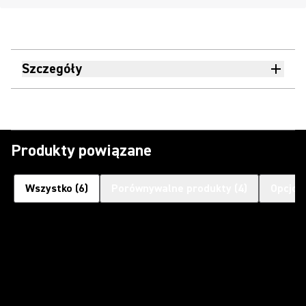
Szczegóły
Produkty powiązane
Wszystko
(
6
)
Porównywalne produkty
(
4
)
Opcjon