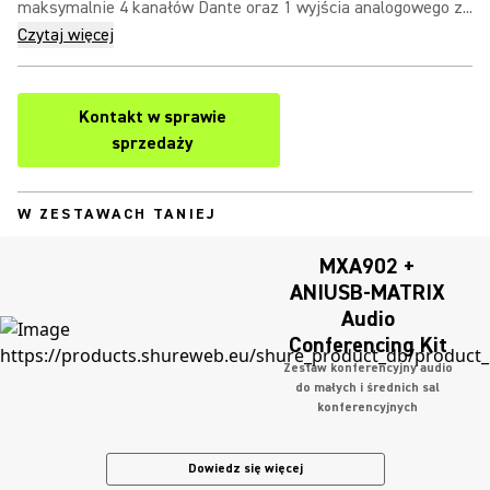
maksymalnie 4 kanałów Dante oraz 1 wyjścia analogowego z...
Czytaj więcej
Kontakt w sprawie
sprzedaży
W ZESTAWACH TANIEJ
MXA902 +
ANIUSB-MATRIX
Audio
Conferencing Kit
Zestaw konferencyjny audio
do małych i średnich sal
konferencyjnych
Dowiedz się więcej