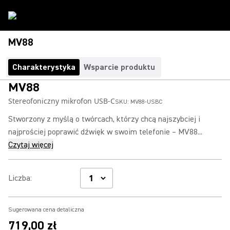
MV88
Charakterystyka
Wsparcie produktu
MV88
Stereofoniczny mikrofon USB-C
SKU:
MV88-USBC
Stworzony z myślą o twórcach, którzy chcą najszybciej i
najprościej poprawić dźwięk w swoim telefonie – MV88...
Czytaj więcej
Liczba
:
Sugerowana cena detaliczna
719,00 zł