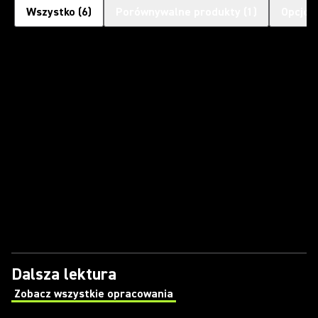
Wszystko
(
6
)
Porównywalne produkty
(
1
)
Opcjon
Dalsza lektura
Zobacz wszystkie opracowania
(Opens in a new tab)