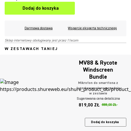
Dodaj do koszyka
Darmowa dostawa
Wsparcie eksperta technicznego
Sklep internetowy obsługiwany jest przez 11ecom
W ZESTAWACH TANIEJ
MV88 & Rycote
Windscreen
Bundle
Mikrofon do smartfona z
futerkową osłoną przednią
w zestawie
Sugerowana cena detaliczna
819,00 ZŁ
888,00 ZŁ
Dodaj do koszyka