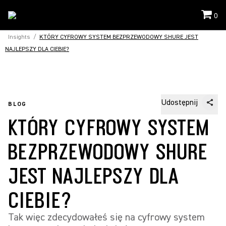
0
Insights
/
KTÓRY CYFROWY SYSTEM BEZPRZEWODOWY SHURE JEST
NAJLEPSZY DLA CIEBIE?
Udostępnij
BLOG
KTÓRY CYFROWY SYSTEM
BEZPRZEWODOWY SHURE
JEST NAJLEPSZY DLA
CIEBIE?
Tak więc zdecydowałeś się na cyfrowy system