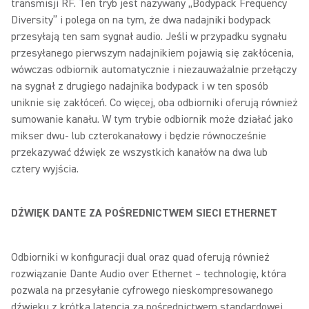
transmisji RF. Ten tryb jest nazywany „Bodypack Frequency
Diversity” i polega on na tym, że dwa nadajniki bodypack
przesyłają ten sam sygnał audio. Jeśli w przypadku sygnału
przesyłanego pierwszym nadajnikiem pojawią się zakłócenia,
wówczas odbiornik automatycznie i niezauważalnie przełączy
na sygnał z drugiego nadajnika bodypack i w ten sposób
uniknie się zakłóceń. Co więcej, oba odbiorniki oferują również
sumowanie kanału. W tym trybie odbiornik może działać jako
mikser dwu- lub czterokanałowy i będzie równocześnie
przekazywać dźwięk ze wszystkich kanałów na dwa lub
cztery wyjścia.
DŹWIĘK DANTE ZA POŚREDNICTWEM SIECI ETHERNET
Odbiorniki w konfiguracji dual oraz quad oferują również
rozwiązanie Dante Audio over Ethernet – technologię, która
pozwala na przesyłanie cyfrowego nieskompresowanego
dźwięku z krótką latencją za pośrednictwem standardowej