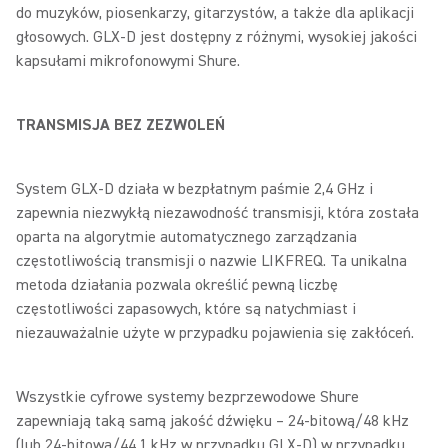
do muzyków, piosenkarzy, gitarzystów, a także dla aplikacji
głosowych. GLX-D jest dostępny z różnymi, wysokiej jakości
kapsułami mikrofonowymi Shure.
TRANSMISJA BEZ ZEZWOLEŃ
System GLX-D działa w bezpłatnym paśmie 2,4 GHz i
zapewnia niezwykłą niezawodność transmisji, która została
oparta na algorytmie automatycznego zarządzania
częstotliwością transmisji o nazwie LIKFREQ. Ta unikalna
metoda działania pozwala określić pewną liczbę
częstotliwości zapasowych, które są natychmiast i
niezauważalnie użyte w przypadku pojawienia się zakłóceń.
Wszystkie cyfrowe systemy bezprzewodowe Shure
zapewniają taką samą jakość dźwięku – 24-bitową/48 kHz
(lub 24-bitową/44,1 kHz w przypadku GLX-D) w przypadku