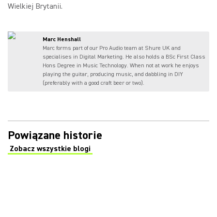
Wielkiej Brytanii.
Marc Henshall
Marc forms part of our Pro Audio team at Shure UK and
specialises in Digital Marketing. He also holds a BSc First Class
Hons Degree in Music Technology. When not at work he enjoys
playing the guitar, producing music, and dabbling in DIY
(preferably with a good craft beer or two).
Powiązane historie
Zobacz wszystkie blogi
(Opens in a new tab)