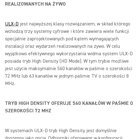
REALIZOWANYCH NA ŻYWO
ULX-D
jest najwyższej klasy rozwiązaniem, w skład którego
wchodzą trzy systemy cyfrowe i które zawiera wiele funkcji
specjalnie zaprojektowanych pod kątem wymagających
instalacji oraz wydarzeń realizowanych na żywo. W celu
wyjątkowo efektywnego wykorzystania widma system ULX-D
posiada tryb High Density (HD Mode). W tym trybie możliwe
jest użycie maksymalnie 560 kanałów w paśmie o szerokości
72 MHz lub 63 kanałów w jednym paśmie TV o szerokości 8
MHz.
TRYB HIGH DENSITY OFERUJE 560 KANAŁÓW W PAŚMIE O
SZEROKOŚCI 72 MHZ
W systemach ULX-D tryb High Density jest domyślnie
dostępny jako opcja. Odbiorniki oferowane w konfiguracji: