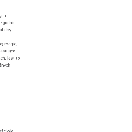
ych
 zgodnie
olidny
ną magią,
pasujące
h, jest to
ażnych
aściwie