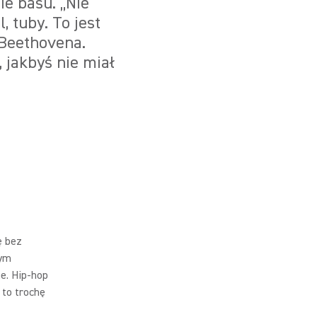
ie basu. „Nie
 tuby. To jest
 Beethovena.
, jakbyś nie miał
ę bez
bym
e. Hip-hop
 to trochę