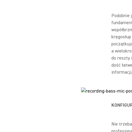
Podobnie 
fundament
współbrzmi
kręgosłup 
początkuj
a wielokr
do reszty 
dość łatwe
informacji
KONFIGU
Nie trzeba
profesjona