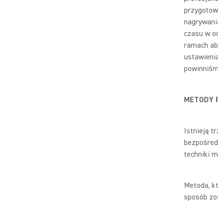
przygotow
nagrywani
czasu w o
ramach ab
ustawienia
powinniśm
METODY 
Istnieją t
bezpośredn
techniki m
Metoda, kt
sposób zos