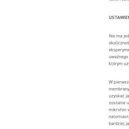
USTAWIE
Nie ma je
okoliczno
eksperyme
uważnego 
którym uz
W pierwsz
membrany 
uzyskać ja
zostanie 
mikrofon 
natomiast
bardziej j