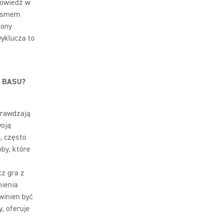
powiedź w
pasmem
fony
wyklucza to
 BASU?
prawdzają
woją
, często
by, które
z gra z
nienia
winien być
, oferuje