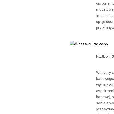
oprogramo
modelowan
imponując
opcje dos
przekonyw
REJESTR
Wszyscy c
basowego,
wykorzyst
aspektami
basowej, s
sobie z w
jest sytua