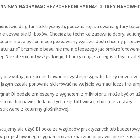
INNIŚMY NAGRYWAĆ BEZPOŚREDNI SYGNAŁ GITARY BASOWEJ
eństwie do gitar elektrycznych, podczas rejestrowania gitary bas
e używa się DI boxów. Chociaż ta technika zapewnia dobry, solidny
zasami może być on nieco pozbawiony wyrazu. Jeśli chcemy przech
naturalne” brzmienie basu, nie ma nic lepszego jak omikrofonowan
j. Niezależnie od wszystkiego, DI boxy mają szereg istotnych zalet
xy pozwalają na zarejestrowanie czystego sygnału, który można w
ejszym czasie ponownie skierować na wejście wzmacniacza (re-amp
ygnał DI będzie zmieszany z sygnałem z mikrofonu, może być on uż
ślenia lub nawet dodania tych częstotliwości, które nie zostały
estrowane z kolumny głośnikowej.
cydujemy się użyć DI boxa ze względów praktycznych lub budżetowy
wą rejestrowanego sygnału można znacznie poprawić przez zasto