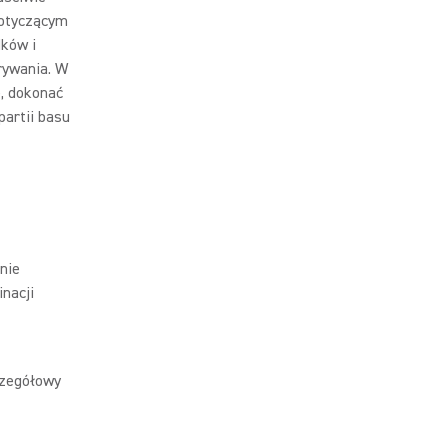
dotyczącym
dków i
rywania. W
, dokonać
partii basu
nie
nacji
czegółowy