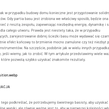
jak w przypadku budowy domu konieczne jest przygotowanie solidn
ów. Gdy partia basu jest zrobiona we właściwy sposób, będzie ona
eć z resztą zespołu, zapewniając niezbędną energię, dynamikę i s
dla całego utworu. Prawda jest niestety taka, że w przypadku
ących, zarejestrowanie dobrej ścieżki basu może wydawać się czar
otnie efekt końcowy to brzmienie mocno zamulone czy też niezbyt 
instrumentów. Na szczęście, podobnie jak w wielu innych przypadkac
, jeśli wiemy, jak to zrobić. W tym artykule przedstawimy wiele w
, które pozwolą szybko uzyskać znakomite rezultaty.
RACJA
 tego podkreślać, że potrzebujemy świetnego basisty, aby uzyskać
lne wyniki, ale równie ważne jest to, aby w pierwszej kolejności wł