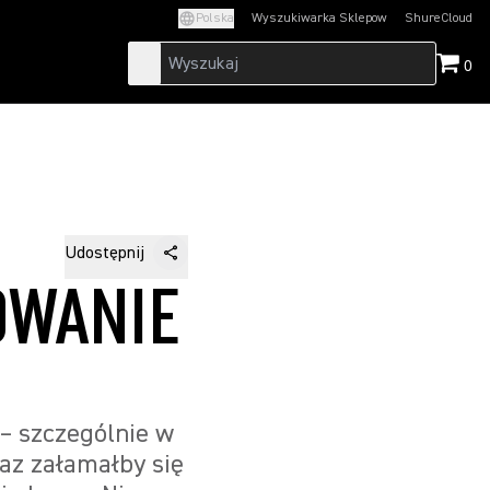
Polska
Wyszukiwarka Sklepow
ShureCloud
(Opens in a new t
0
Udostępnij
OWANIE
– szczególnie w
az załamałby się