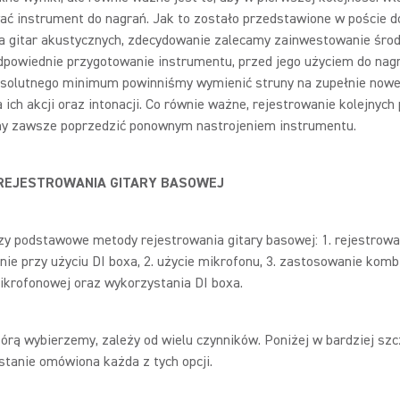
ać instrument do nagrań. Jak to zostało przedstawione w poście 
a gitar akustycznych, zdecydowanie zalecamy zainwestowanie śro
dpowiednie przygotowanie instrumentu, przed jego użyciem do nag
solutnego minimum powinniśmy wymienić struny na zupełnie nowe
 ich akcji oraz intonacji. Co równie ważne, rejestrowanie kolejnych 
y zawsze poprzedzić ponownym nastrojeniem instrumentu.
REJESTROWANIA GITARY BASOWEJ
rzy podstawowe metody rejestrowania gitary basowej: 1. rejestrowa
ie przy użyciu DI boxa, 2. użycie mikrofonu, 3. zastosowanie kombi
ikrofonowej oraz wykorzystania DI boxa.
órą wybierzemy, zależy od wielu czynników. Poniżej w bardziej sz
tanie omówiona każda z tych opcji.