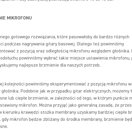
NIE MIKROFONU
dnego gotowego rozwiązania, które pasowałoby do bardzo różnych
ści podczas nagrywania gitary basowej. Dlatego też powinniśmy
ntować z pozycją oraz odległością mikrofonu względem głośnika.
odsłuchu powinniśmy wybrać takie miejsce ustawienia mikrofonu, 
yskujemy najlepsze brzmienie dla naszych potrzeb.
ej kolejności powinniśmy eksperymentować z pozycją mikrofonu 
głośnika. Podobnie jak w przypadku gitar elektrycznych, możemy 
sne lub ciepłe brzmienie, w zależności od tego, w którym punkcie
ustawiony mikrofon. Można przyjąć jako generalną zasadę, że prze
w kierunku krawędzi stożka membrany uzyskamy bardziej ciepłe br
, gdy mikrofon będzie zbliżany do środka membrany, brzmienie będ
asne.