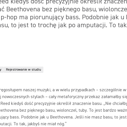
eed kiedyś dość precyzyjnie określił znaczen
ć Beethovena bez pięknego basu, wiolonczel,
p-hop ma piorunujący bass. Podobnie jak u
su, to jest to trochę jak po amputacji. To tak
y
Rejestrowanie w studiu
kręgosłupem naszej muzyki, a w wielu przypadkach – szczególnie w
ej nowoczesnych stylach – cały metaforyczny przekaz załamałby si
 Reed kiedyś dość precyzyjnie określił znaczenie basu. „Nie chciał
ethovena bez pięknego basu, wiolonczel, tuby. To jest bardzo ważn
jący bass. Podobnie jak u Beethovena. Jeśli nie masz basu, to jest
utacji. To tak, jakbyś nie miał nóg.”