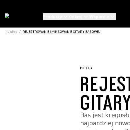
Produkty
Odkryj
Wsparcie
Insights
/
REJESTROWANIE I MIKSOWANIE GITARY BASOWEJ
BLOG
REJES
GITAR
Bas jest kręgosł
najbardziej nowo