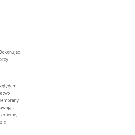
 Dokonując
przy
względem
łatwo
 membrany
suwając
zmienie,
zie