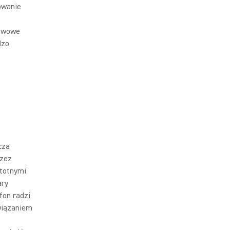
owanie
tawowe
dzo
cza
rzez
stotnymi
ary
fon radzi
wiązaniem