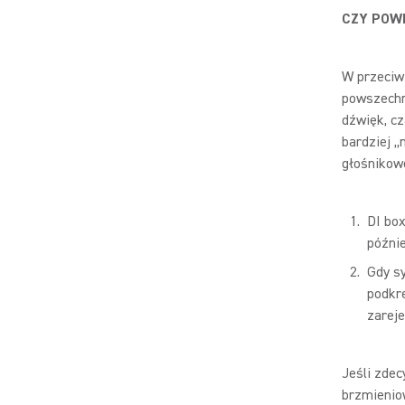
CZY POW
W przeciwi
powszechni
dźwięk, c
bardziej „
głośnikowe
DI bo
późni
Gdy s
podkre
zarej
Jeśli zde
brzmienio