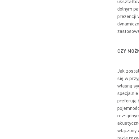
ukształto
dolnym pa
prezencji 
dynamiczne
zastosowa
CZY MOŻ
Jak został
się w przy
własną sy
specjalnie
preferują 
pojemnośc
rozsądnym 
akustyczne
włączony w
takie rozw