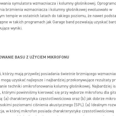
wania symulatora wzmacniacza i kolumny głośnikowej. Oprogram
ia brzmienia wzmacniacza i kolumny głośnikowej ewoluowało w
ym tempie w ostatnich latach do takiego poziomu, że nawet pods
tępne w takich programach jak Garage band pozwalają uzyskać bar
ujące wyniki.
OWANIE BASU Z UŻYCIEM MIKROFONU
i, którzy mają przywilej posiadania świetnie brzmiącego wzmacnia
 mogą uzyskać najlepsze i najbardziej przekonywujące rezultaty p
anie techniki omikrofonowania kolumny głośnikowej. Najbardziej i
, którymi powinniśmy kierować się przy wyborze mikrofonu dla git
ą: (a) charakterystyka częstotliwościowa oraz (b) jak dobrze mikro
ysokimi poziomami ciśnienia akustycznego (SPL). (a) Idealnym roz
cja, w której mikrofon posiada charakterystykę częstotliwościową