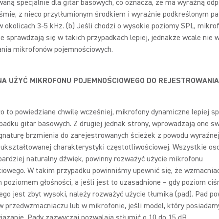
waną specjalnie dla gitar basowych, co oznacza, że ma wyraźną od
śmie, z nieco przytłumionym środkiem i wyraźnie podkreślonym 
w okolicach 3-5 kHz. (b) Jeśli chodzi o wysokie poziomy SPL, mikro
 sprawdzają się w takich przypadkach lepiej, jednakże wcale nie 
nia mikrofonów pojemnościowych.
NA UŻYĆ MIKROFONU POJEMNOŚCIOWEGO DO REJESTROWANIA
o to powiedziane chwilę wcześniej, mikrofony dynamiczne lepiej s
padku gitar basowych. Z drugiej jednak strony, wprowadzają one s
gnaturę brzmienia do zarejestrowanych ścieżek z powodu wyraźnej
 ukształtowanej charakterystyki częstotliwościowej. Wszystkie oso
bardziej naturalny dźwięk, powinny rozważyć użycie mikrofonu
iowego. W takim przypadku powinniśmy upewnić się, że wzmacniac
poziomem głośności, a jeśli jest to uzasadnione – gdy poziom ciś
go jest zbyt wysoki, należy rozważyć użycie tłumika (pad). Pad po
 przedwzmacniaczu lub w mikrofonie, jeśli model, który posiadamy
iązanie. Pady zazwyczaj pozwalają stłumić o 10 do 15 dB.