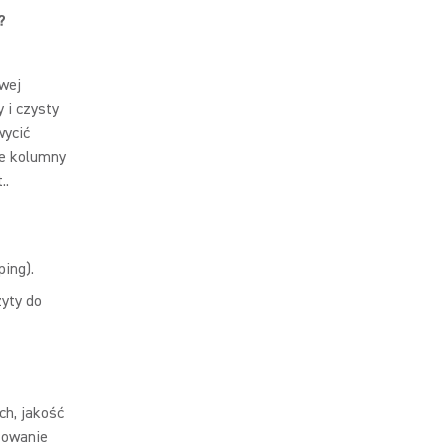
?
owej
 i czysty
wycić
ie kolumny
..
ing).
yty do
ch, jakość
sowanie