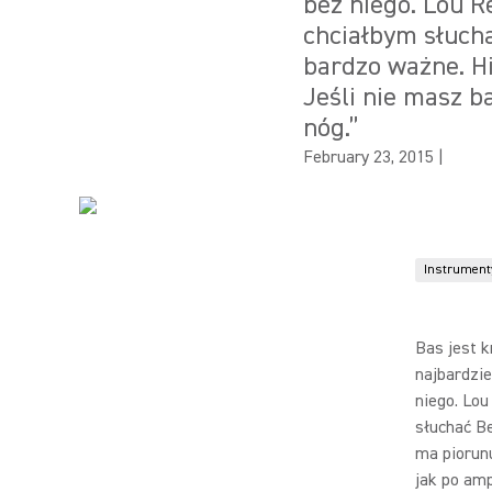
bez niego. Lou R
chciałbym słucha
bardzo ważne. Hi
Jeśli nie masz ba
nóg.”
February 23, 2015
|
Instrument
Bas jest 
najbardzi
niego. Lou
słuchać Be
ma piorunu
jak po amp