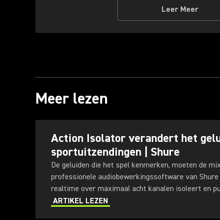
Leer Meer
Meer lezen
Action Isolator verandert het gelu
sportuitzendingen | Shure
De geluiden die het spel kenmerken, moeten de mix 
professionele audiobewerkingssoftware van Shure d
realtime over maximaal acht kanalen isoleert en pu
omgevingsgeluiden reduceert, met vijf door AI getr
ARTIKEL LEZEN
zijn ontwikkeld voor live sportuitzendingen.