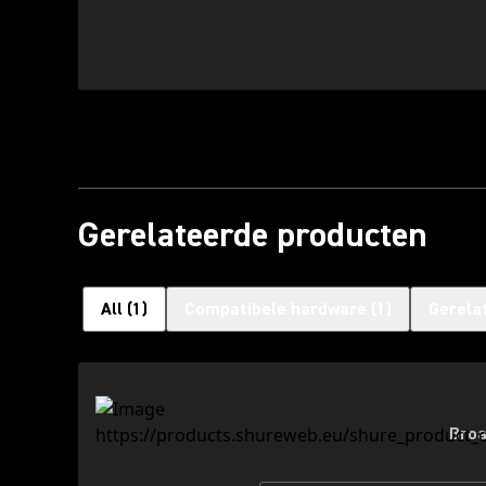
Gerelateerde producten
All
(
1
)
Compatibele hardware
(
1
)
Gerela
Broa