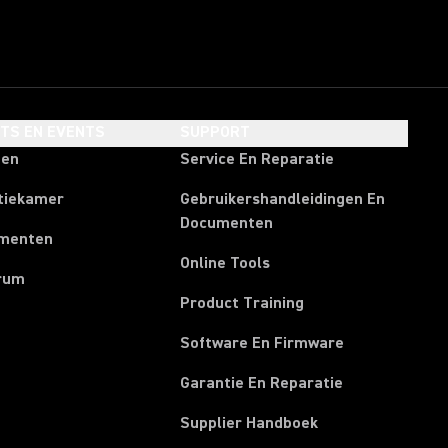
HTS EN EVENTS
SUPPORT
ten
Service En Reparatie
tiekamer
Gebruikershandleidingen En
Documenten
menten
Online Tools
rum
Product Training
Software En Firmware
Garantie En Reparatie
(Opens in a new t
Supplier Handboek