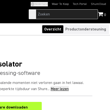
Nederland
Waar Te Koop
Tech Portal
ShureCloud
(Opens in a new tab)
(Opens in a new t
0
Overzicht
Productondersteuning
solator
essing-software
palende momenten niet verloren gaan in het lawaai.
beperkte tijdsduur van Shure...
Meer lezen
are downloaden