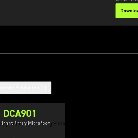
Downlo
(Opens 
teerde Producten
(
1
)
DCA901
dcast Array Microfoon