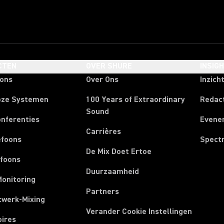
CTEN
OVER SHURE
INSIG
oons
Over Ons
Inzich
oze Systemen
100 Years of Extraordinary
Redac
Sound
onferenties
Evene
Carrières
efoons
Spect
De Mix Doet Ertoe
efoons
Duurzaamheid
Monitoring
Partners
twerk-Mixing
Verander Cookie Instellingen
oires