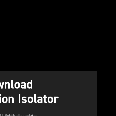
wnload
ion Isolator
0
|
Bekijk alle updates