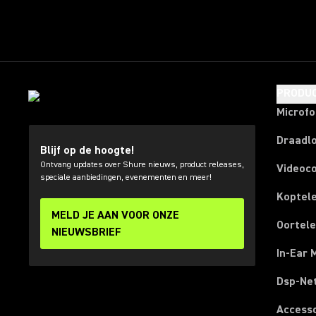
PRODU
Microf
Draadl
Blijf op de hoogte!
Ontvang updates over Shure nieuws, product releases,
Videoc
speciale aanbiedingen, evenementen en meer!
Koptel
MELD JE AAN VOOR ONZE
Oortel
NIEUWSBRIEF
In-Ear 
Dsp-Ne
Access