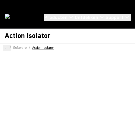
Producten
Ontdekken
Support
Action Isolator
...
/
Software
/
Action Isolator