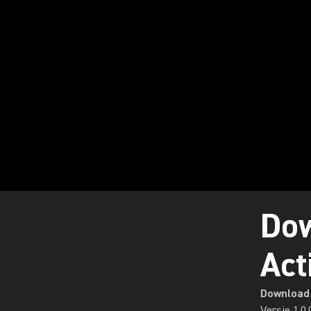
Do
Act
Download
Versie
1.0.