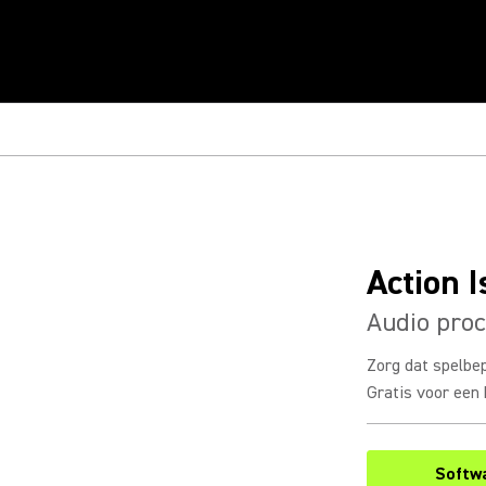
Action I
Audio proc
Zorg dat spelbe
Gratis voor een 
Softw