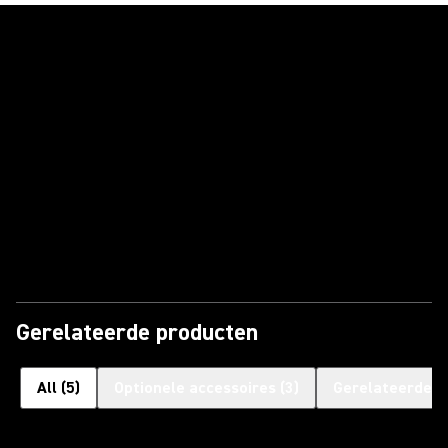
Video afspelen
Gerelateerde producten
All
(
5
)
Optionele accessoires
(
3
)
Gerelateerde P