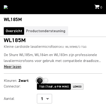
0
WL185M
Overzicht
Productondersteuning
WL185M
Kleine cardioïde lavaliermicrofoon
SKU:
WL185MB/C-TQG
De Shure WL185m, WL184m en WL183m zijn professionele
lavaliermicrofoons voor gebruik met compatibele draadloze...
Meer lezen
Kleuren
:
Zwart
Connector
:
TQG (TA4F, 4-PIN MINI)
LEMO3
Aantal
: