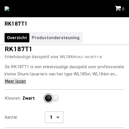
0
RK187T1
Overzicht
Productondersteuning
RK187T1
Enkelvoudige dasspeld voor WL18Xm
SKU:
RK187T1-B
De RK187T1 is een enkelvoudige dasspeld voor professionele
kleine Shure-lavariers van het type WL185m, WL184m en...
Meer lezen
Kleuren
:
Zwart
Aantal
: