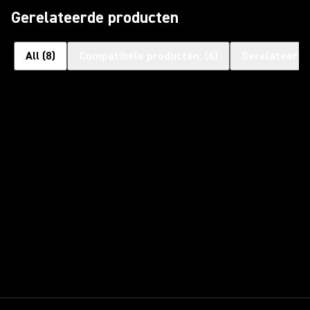
Gerelateerde producten
All
(
8
)
Compatibele producten:
(
6
)
Gerelateerde