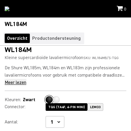
0
WL184M
Overzicht
Productondersteuning
WL184M
Kleine supercardioïde lavaliermicrofoon
SKU:
WL184MB/S-TQG
De Shure WL185m, WL184m en WL183m zijn professionele
lavaliermicrofoons voor gebruik met compatibele draadloze...
Meer lezen
Kleuren
:
Zwart
Connector
:
TQG (TA4F, 4-PIN MINI)
LEMO3
Aantal
: