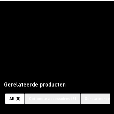
Video afspelen
Gerelateerde producten
All
(
5
)
Optionele accessoires
(
3
)
Gerelateerde P