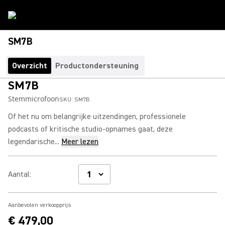
SM7B
Overzicht
Productondersteuning
SM7B
Stemmicrofoon
SKU:
SM7B
Of het nu om belangrijke uitzendingen, professionele
podcasts of kritische studio-opnames gaat, deze
legendarische...
Meer lezen
Aantal
:
Aanbevolen verkoopprijs
€ 479,00