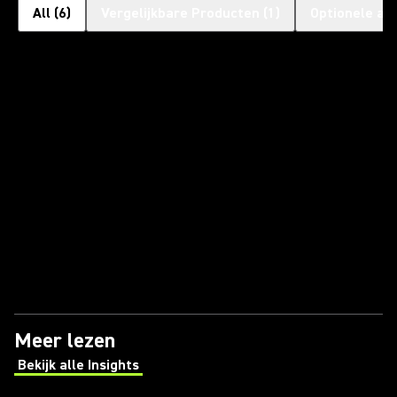
All
(
6
)
Vergelijkbare Producten
(
1
)
Optionele ac
Meer lezen
Bekijk alle Insights
(Opens in a new tab)