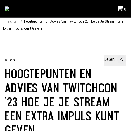
0
Inzichten
/
Hoogtepunten En Advies Van TwitchCon '23 Hoe Je Je Stream Een
Extra Impuls Kunt Geven
Delen
BLOG
HOOGTEPUNTEN EN
ADVIES VAN TWITCHCON
'23 HOE JE JE STREAM
EEN EXTRA IMPULS KUNT
GEVEN