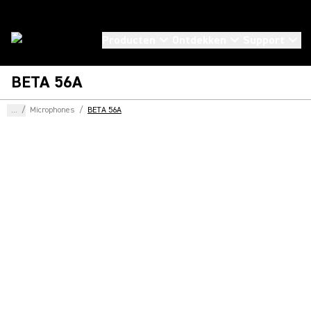
Producten
Ontdekken
Support
BETA 56A
...
/
Microphones
/
BETA 56A