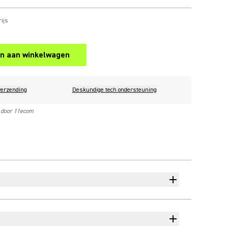
ijs
n aan winkelwagen
verzending
Deskundige tech ondersteuning
 door 11ecom