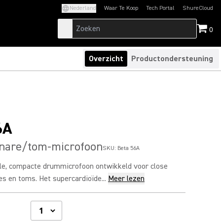
Nederland
Waar Te Koop
Tech Portal
ShureCloud
(Opens in a new tab)
(Opens in a new t
0
Overzicht
Productondersteuning
6A
snare/tom-microfoon
SKU:
Beta 56A
le, compacte drummicrofoon ontwikkeld voor close
s en toms. Het supercardioïde...
Meer lezen