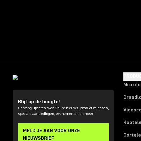
PRODU
Microf
Draadl
Blijf op de hoogte!
Ontvang updates over Shure nieuws, product releases,
Videoc
speciale aanbiedingen, evenementen en meer!
Koptel
MELD JE AAN VOOR ONZE
Oortel
NIEUWSBRIEF