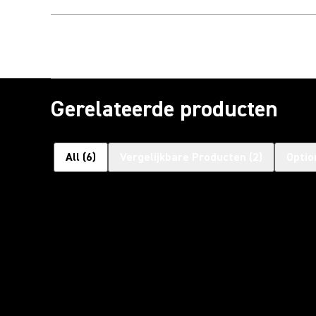
Gerelateerde producten
All
(
6
)
Vergelijkbare Producten
(
2
)
Optio