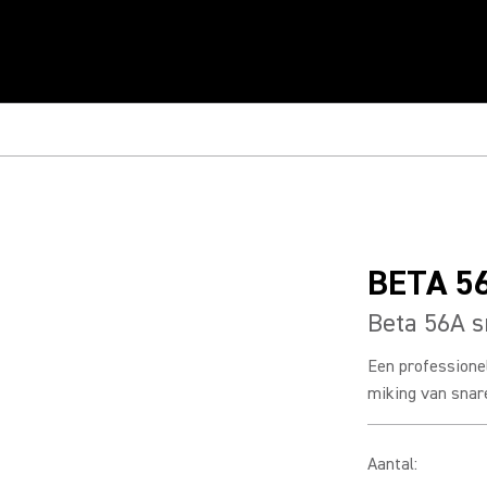
BETA 5
Beta 56A 
Een professione
miking van snare
Aantal
: