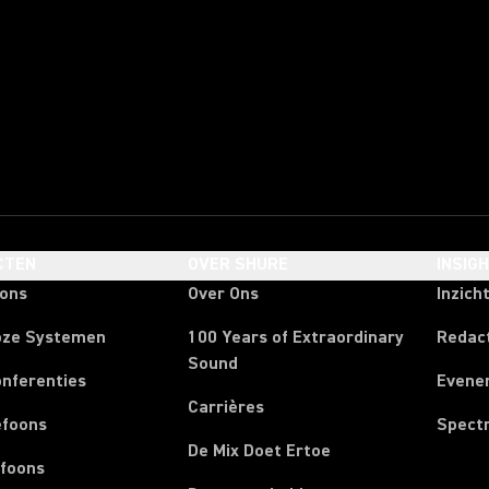
CTEN
OVER SHURE
INSIG
oons
Over Ons
Inzich
oze Systemen
100 Years of Extraordinary
Redac
Sound
onferenties
Evene
Carrières
efoons
Spect
De Mix Doet Ertoe
efoons