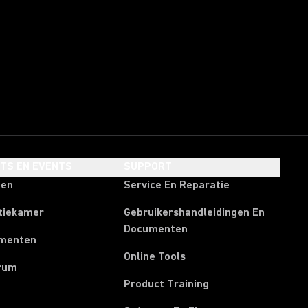
HTS EN EVENTS
SUPPORT
ten
Service En Reparatie
tiekamer
Gebruikershandleidingen En
Documenten
menten
Online Tools
rum
Product Training