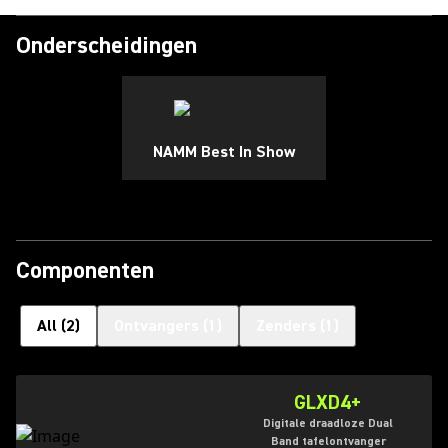
Onderscheidingen
NAMM Best In Show
Componenten
All
(
2
)
Ontvangers
(
1
)
Zenders
(
1
)
GLXD4+
Digitale draadloze Dual
Band tafelontvanger