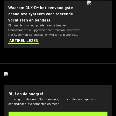
Waarom GLX-D+ het eenvoudigste
draadloze systeem voor toerende
vocalisten en bands is
Eén manier om het optreden van je band te
transformeren is upgraden naar draadloze systemen.
Met systemen die speciaal ontworpen zijn voor de
stem, gitaren en andere instrumenten is GLX-D+ onze
ARTIKEL LEZEN
nieuwste en verreweg eenvoudigste draadloze optie
voor vocalisten en bands.
Blijf op de hoogte!
Ontvang updates over Shure nieuws, product releases, speciale
aanbiedingen, evenementen en meer!