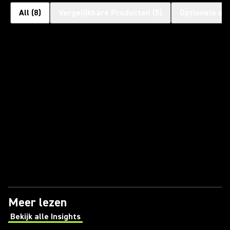
All
(
8
)
Vergelijkbare Producten
(
5
)
Optionele ac
Meer lezen
Bekijk alle Insights
(Opens in a new tab)