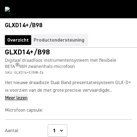
GLXD14+/B98
Overzicht
Productondersteuning
GLXD14+/B98
Digitaal draadloos instrumentensysteem met flexibele
®
BETA
98H zwanenhals-microfoon
SKU:
GLXD14+E/B98-Z4
Het nieuwe draadloze Dual Band presentatiesysteem GLX-D+
is voorzien van de met grote precisie vervaardigde...
Meer lezen
Microfoon capsule
:
Aantal
: