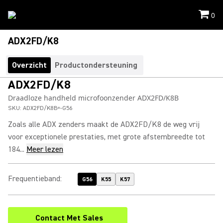
0
ADX2FD/K8
Overzicht
Productondersteuning
ADX2FD/K8
Draadloze handheld microfoonzender ADX2FD/K8B
SKU:
ADX2FD/K8B=-G56
Zoals alle ADX zenders maakt de ADX2FD/K8 de weg vrij
voor exceptionele prestaties, met grote afstembreedte tot
184...
Meer lezen
Frequentieband
:
G56
K55
K57
Contact Met Sales