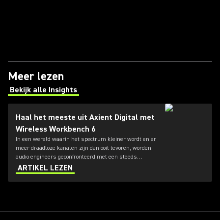
Meer lezen
Bekijk alle Insights
(Opens in a new tab)
Haal het meeste uit Axient Digital met
Wireless Workbench 6
In een wereld waarin het spectrum kleiner wordt en er
meer draadloze kanalen zijn dan ooit tevoren, worden
audio engineers geconfronteerd met een steeds
moeilijker wordende tijd voor het beheren van radio
ARTIKEL LEZEN
frequentie omgevingen (RF).