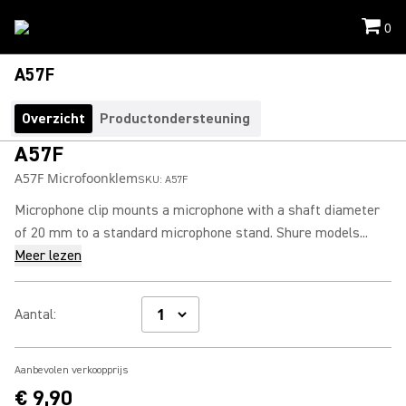
0
A57F
Overzicht
Productondersteuning
A57F
A57F Microfoonklem
SKU:
A57F
Microphone clip mounts a microphone with a shaft diameter
of 20 mm to a standard microphone stand. Shure models...
Meer lezen
Aantal
:
Aanbevolen verkoopprijs
€ 9,90