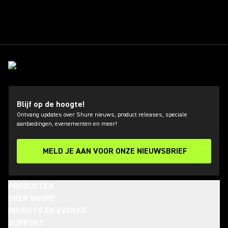
Blijf op de hoogte!
Ontvang updates over Shure nieuws, product releases, speciale
aanbiedingen, evenementen en meer!
MELD JE AAN VOOR ONZE NIEUWSBRIEF
PRODUCTEN
OVER SHURE
INSIGHTS EN EVENTS
SUPPORT