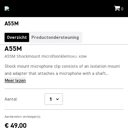
0
A55M
Overzicht
Productondersteuning
A55M
A55M Shockmount microfoonklem
SKU:
A55M
Shock mount microphone clip consists of an isolation mount
and adapter that attaches a microphone with a shaft...
Meer lezen
Aantal
:
Aanbevolen verkoopprijs
€ 49,00