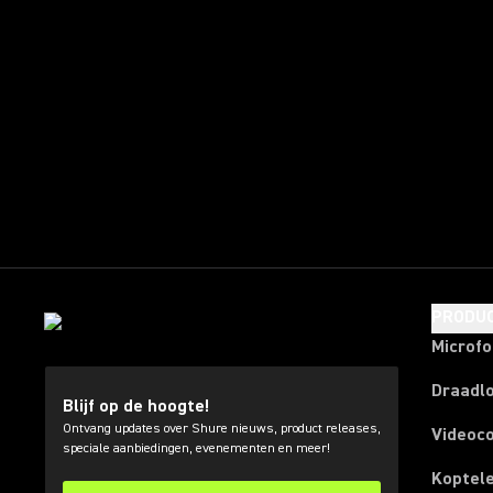
PRODU
Microf
Draadl
Blijf op de hoogte!
Ontvang updates over Shure nieuws, product releases,
Videoc
speciale aanbiedingen, evenementen en meer!
Koptel