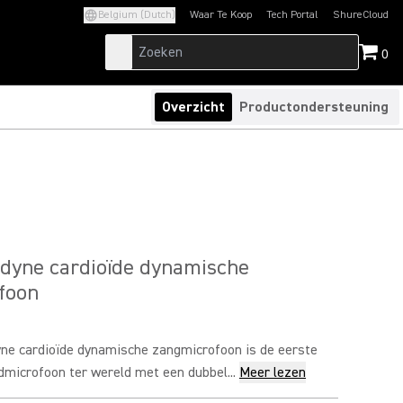
Belgium (Dutch)
Waar Te Koop
Tech Portal
ShureCloud
(Opens in a new tab)
(Opens in a new t
0
Overzicht
Productondersteuning
dyne cardioïde dynamische
foon
e cardioïde dynamische zangmicrofoon is de eerste
microfoon ter wereld met een dubbel...
Meer lezen