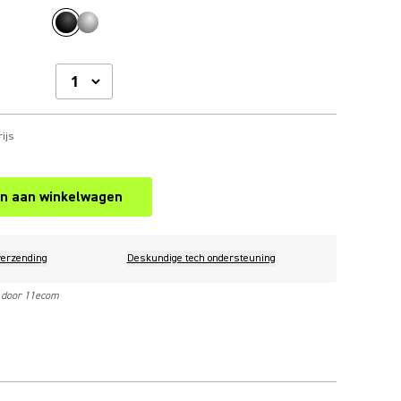
ijs
n aan winkelwagen
verzending
Deskundige tech ondersteuning
 door 11ecom