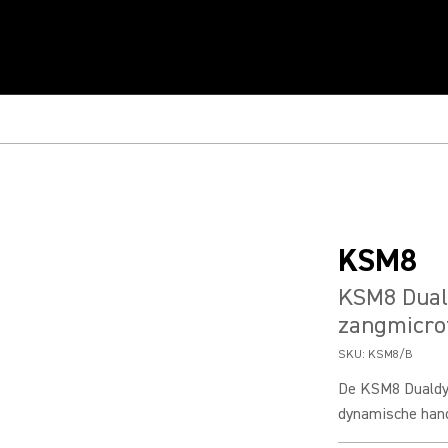
KSM8
KSM8 Dual
zangmicro
SKU:
KSM8/B
De KSM8 Dualdyn
dynamische hand