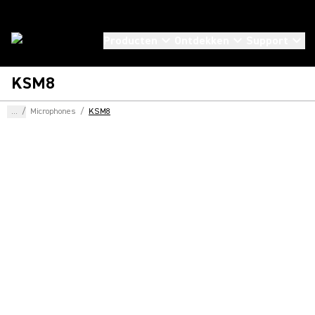
Producten
Ontdekken
Support
KSM8
...
/
Microphones
/
KSM8