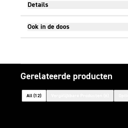
Details
Ook in de doos
Gerelateerde producten
All
(
12
)
Vergelijkbare Producten
(
6
)
Opti