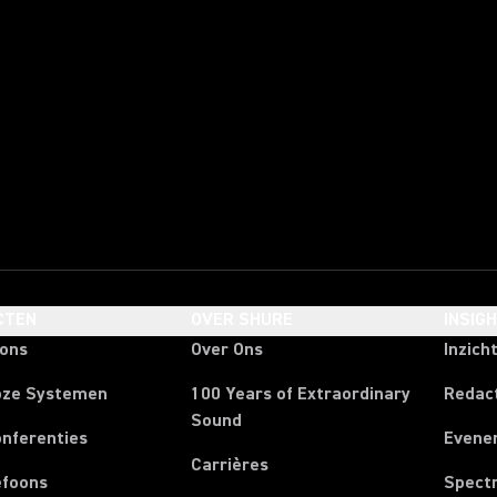
CTEN
OVER SHURE
INSIG
oons
Over Ons
Inzich
oze Systemen
100 Years of Extraordinary
Redac
Sound
onferenties
Evene
Carrières
efoons
Spect