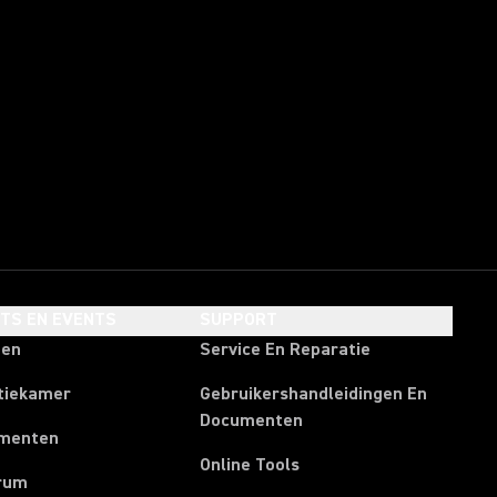
HTS EN EVENTS
SUPPORT
ten
Service En Reparatie
tiekamer
Gebruikershandleidingen En
Documenten
menten
Online Tools
rum