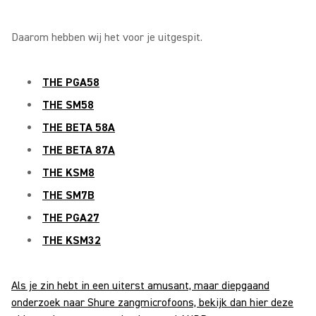
Daarom hebben wij het voor je uitgespit.
THE PGA58
THE SM58
THE BETA 58A
THE BETA 87A
THE KSM8
THE SM7B
THE PGA27
THE KSM32
Als je zin hebt in een uiterst amusant, maar diepgaand
onderzoek naar Shure zangmicrofoons, bekijk dan hier deze