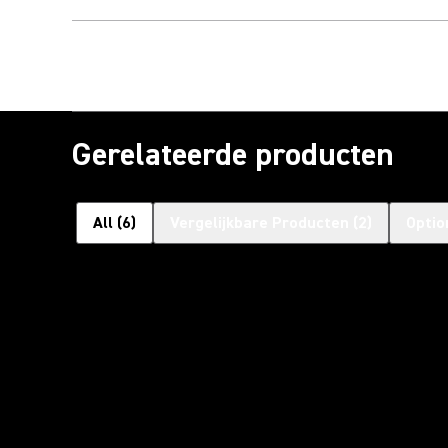
Gerelateerde producten
All
(
6
)
Vergelijkbare Producten
(
2
)
Optio