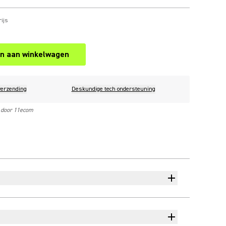
ijs
n aan winkelwagen
verzending
Deskundige tech ondersteuning
 door 11ecom