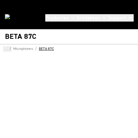
Producten
Ontdekken
Support
BETA 87C
...
/
Microphones
/
BETA 87C