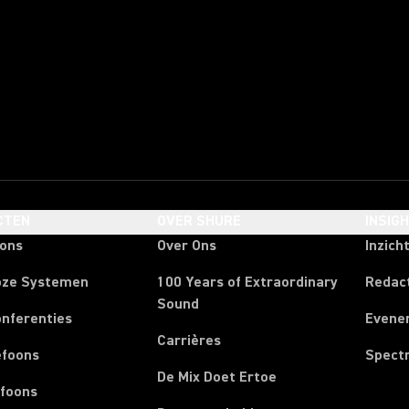
CTEN
OVER SHURE
INSIG
oons
Over Ons
Inzich
oze Systemen
100 Years of Extraordinary
Redac
Sound
onferenties
Evene
Carrières
efoons
Spect
De Mix Doet Ertoe
efoons