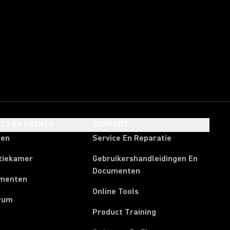
HTS EN EVENTS
SUPPORT
ten
Service En Reparatie
tiekamer
Gebruikershandleidingen En
Documenten
menten
Online Tools
rum
Product Training