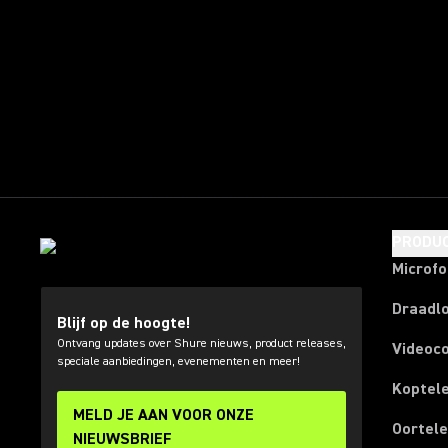
PRODU
Microf
Draadl
Blijf op de hoogte!
Ontvang updates over Shure nieuws, product releases,
Videoc
speciale aanbiedingen, evenementen en meer!
Koptel
MELD JE AAN VOOR ONZE
Oortel
NIEUWSBRIEF