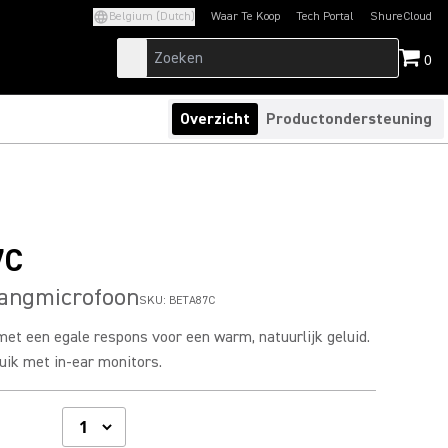
Belgium (Dutch)
Waar Te Koop
Tech Portal
ShureCloud
(Opens in a new tab)
(Opens in a new t
0
Overzicht
Productondersteuning
7C
zangmicrofoon
SKU:
BETA87C
et een egale respons voor een warm, natuurlijk geluid.
uik met in-ear monitors.