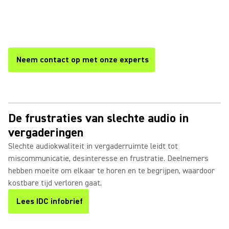
samenwerking tijdens vergaderingen en deelname op
afstand. Blijf productief en zorg ervoor dat elke deelnemer
wordt gehoord en gezien.
Neem contact op met onze experts
De frustraties van slechte audio in
vergaderingen
Slechte audiokwaliteit in vergaderruimte leidt tot
miscommunicatie, desinteresse en frustratie. Deelnemers
hebben moeite om elkaar te horen en te begrijpen, waardoor
kostbare tijd verloren gaat.
Lees IDC infobrief