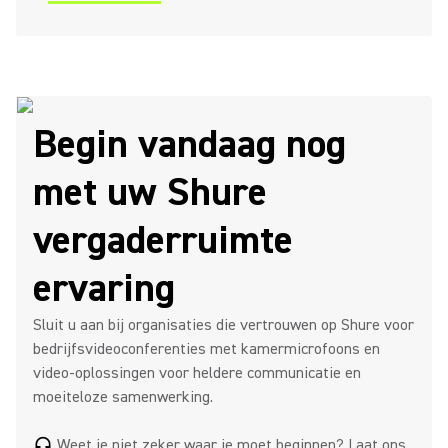
Begin vandaag nog
met uw Shure
vergaderruimte
ervaring
Sluit u aan bij organisaties die vertrouwen op Shure voor
bedrijfsvideoconferenties met kamermicrofoons en
video-oplossingen voor heldere communicatie en
moeiteloze samenwerking.
Weet je niet zeker waar je moet beginnen? Laat ons
headset_mic