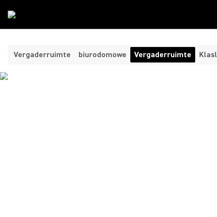
Kamertype
/
Vergaderruimte
Vergaderruimte
biurodomowe
Vergaderruimte
Klas
OPLOSSINGEN VOOR
SAMENWERKING IN
VERGADERRUIMTEN VOOR
NAADLOZE
VERGADERINGEN
Shure biedt eersteklas videoconferentie oplossingen en
advanced audio systemen voor effectieve professionele