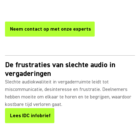
leidinggevenden, klanten en deelnemers op afstand altijd
worden gehoord en begrepen.
Neem contact op met onze experts
De frustraties van slechte audio in
vergaderingen
Slechte audiokwaliteit in vergaderruimte leidt tot
miscommunicatie, desinteresse en frustratie. Deelnemers
hebben moeite om elkaar te horen en te begrijpen, waardoor
kostbare tijd verloren gaat.
Lees IDC infobrief