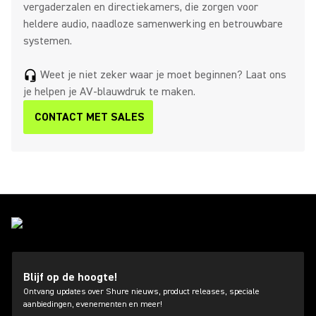
vergaderzalen en directiekamers, die zorgen voor
heldere audio, naadloze samenwerking en betrouwbare
systemen.
Weet je niet zeker waar je moet beginnen? Laat ons
headset_mic
je helpen je AV-blauwdruk te maken.
CONTACT MET SALES
Blijf op de hoogte!
Ontvang updates over Shure nieuws, product releases, speciale
aanbiedingen, evenementen en meer!