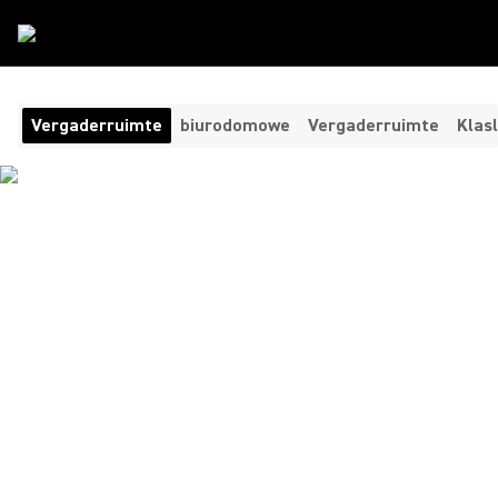
Kamertype
/
Directiekamer
Vergaderruimte
biurodomowe
Vergaderruimte
Klas
AUDIO-
VIDEOCONFERENTIES
VOOR ONGEËVENAARDE
HELDERHEID
Duidelijkheid, consistentie en control brengen in je
belangrijkste gesprekken. Shure's oplossingen voor
videoconferenties in vergaderruimte combineren
geavanceerde technologie om ervoor te zorgen dat