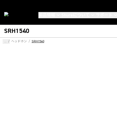
製品情報
Shureについて
サポート
SRH1540
...
/
ヘッドホン
/
SRH1540