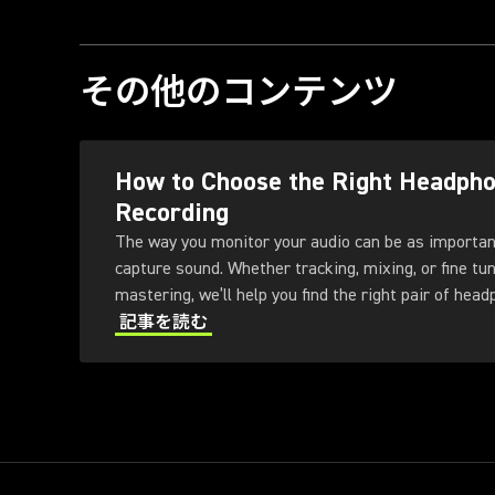
その他のコンテンツ
How to Choose the Right Headpho
Recording
The way you monitor your audio can be as important
capture sound. Whether tracking, mixing, or fine tu
mastering, we’ll help you find the right pair of head
to the studio.
記事を読む