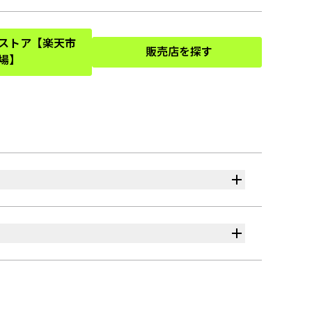
式ストア【楽天市
販売店を探す
(Opens in a new tab)
(Opens in a new tab)
場】