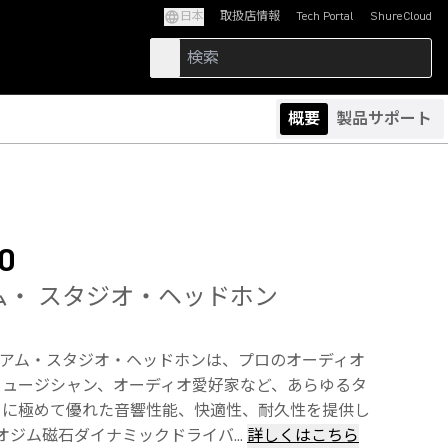
日本
取扱店情報
Tech Portal
ShureCloud
(Opens in a new tab)
(Opens in a new t
概要
製品サポート
0
ム・ スタジオ・ヘッドホン
プレミアム・スタジオ・ヘッドホンは、プロのオーディオ
ミュージシャン、オーディオ愛好家など、あらゆるタ
ーに極めて優れた音響性能、快適性、耐久性を提供し
オジム磁石ダイナミックドライバ...
詳しくはこちら