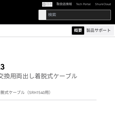
日本
取扱店情報
Tech Portal
ShureCloud
(Opens in a new tab)
(Opens in a new t
概要
製品サポート
3
A3 交換用両出し着脱式ケーブル
式ケーブル（SRH1540用）