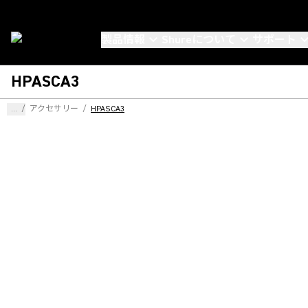
製品情報
Shureについて
サポート
HPASCA3
...
/
アクセサリー
/
HPASCA3