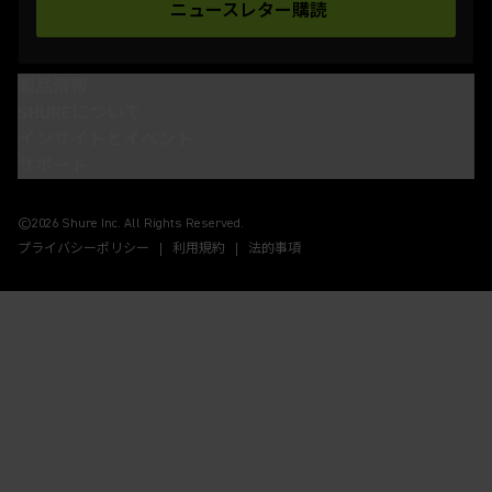
ニュースレター購読
(Opens in a new tab)
製品情報
SHUREについて
インサイトとイベント
サポート
(Opens in a new tab)
(Opens in a new tab)
(Opens in a new tab)
(Opens in a new tab)
©2026 Shure Inc. All Rights Reserved.
プライバシーポリシー
利用規約
法的事項