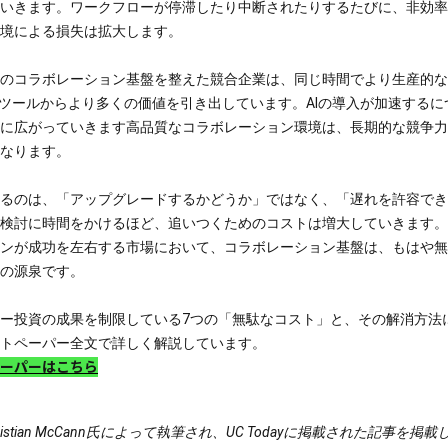
いきます。ワークフローが停滞したり中断されたりするたびに、非効率
境による損失は拡大します。
のコラボレーション基盤を整えた競合企業は、同じ時間でより生産的な
Iツールからより多くの価値を引き出しています。AIの導入が加速するに
に広がっていきます高品質なコラボレーション環境は、長期的な競争力
なります。
るのは、「アップグレードするかどうか」ではなく、「遅れを許容でき
検討に時間をかけるほど、追いつくためのコストは増大していきます。
ンが成功を左右する市場において、コラボレーション基盤は、もはや無
の源泉です。
ー投資の成果を制限している7つの「無駄なコスト」と、その解消方法
トペーパー全文で詳しく解説しています。
ーパーはこちら
istian McCann氏によって執筆され、UC Todayに掲載された記事を掲