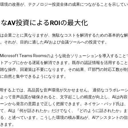
環境の改善が、テクノロジー投資全体の成果につながることを示してい
なAV投資によるROIの最大化
は企業ごとに異なりますが、無駄なコストを解消するための基本的な解
。それが、目的に適したAVおよび会議ツールへの投資です。
icrosoft Teams Roomsのような統合ソリューションを導入するこ
トアップにかかる遅延を解消できます。既存の認証情報を活用すること
雑な操作、回避策は不要になります。その結果、IT部門の対応工数が
に自然と集中できるようになります。
活用する上では、高品質な音声環境が欠かせません。
適切なコラボレー
よって音声品質が確保されると、文字起こしの精度が向上し、AIは内容
ーンから発言の意図まで正しく把握できます。ネイサン・バッド氏は、
て、AIは『何が話されたか』だけでなく、『どのように話されたか』ま
る」と述べています。こうした環境の積み重ねが、AIアシスタントの信
きます。