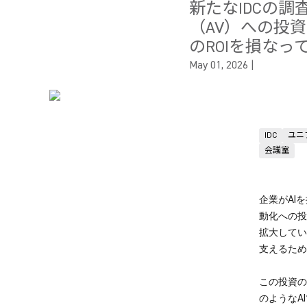
新たなIDCの
（AV）への投
のROIを損な
May 01, 2026
|
IDC
ユニ
会議室
企業がAI
動化への投
拡大してい
支えるため
この投資の
のようなA