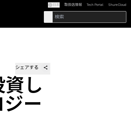
日本
取扱店情報
Tech Portal
ShureCloud
(Opens in a new tab)
(Opens in a new t
シェアする
投資し
ロジー