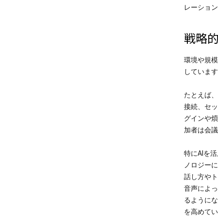
レーション
戦略的
環境や規模
しています
たとえば、M
接続、セッ
グインや煩
加者は会議
特にAIを
ノロジーに
話し方やト
音声によっ
るようにな
を高めてい