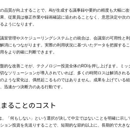
の品質が向上することで、AIが生成する議事録や要約の精度も大幅に改
果、従業員は修正作業や録画確認に追われることなく、意思決定や次の
るようになります。
議室管理やスケジューリングシステムとの統合は、会議室の可用性と利
解消にもつながります。実際の利用状況に基づいたデータを把握するこ
用をより的確に判断できます。
盤的な改善こそが、テクノロジー投資全体のROIを押し上げます。ミッ
切なソリューションが導入されていれば、多くの時間ロスは解消される
のような変化は、偶然起こるものではありません。成果を上げている組
、迅速かつ決断力のある行動です。
止まることのコスト
査は、「何もしない」という選択が決して中立ではないことを明確に示し
ション投資を先送りすることで、短期的な節約以上に、長期的で大きな