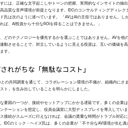
すには、正確な文字起こしやトーンの把握、実用的なインサイトの抽出
高品質な音声環境が前提となります。
IDCのコンサルティングディレク
ド氏は次のように述べています。 「AVはAIの主役ではありません。しか
れば、AI投資から十分なROIを得ることはできません。」
、どのテクノロジーを優先するかを選ぶことではありません。AVを他
連動させることで、対立しているように見える投資は、互いの価値を高
ます。
ごされがちな「無駄なコスト」
hureとの共同調査を通じて、コラボレーション環境の不備が、組織内にさ
スト」を生み出していることを明らかにしました。
な要因の一つが、接続やセットアップにかかる遅延です。多くの企業は
ンテーションを想定し、役員会議室に大型ディスプレイを導入していま
ス接続がスムーズに行えなければ、会議の貴重な時間がトラブル対応に
。
IDCのミック・ヘイズ氏は、多くの企業が「不十分なAV環境が生む