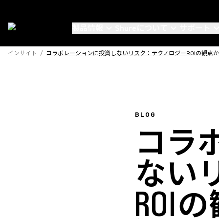
製品情報
Shureについて
サポート
インサイト
/
コラボレーションに投資しないリスク：テクノロジーROIの観点
BLOG
コラ
ない
ROI