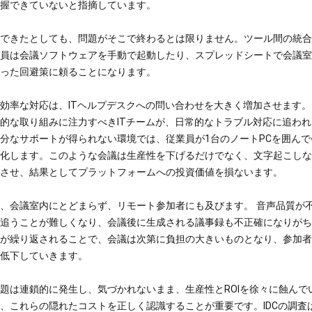
握できていないと指摘しています。
できたとしても、問題がそこで終わるとは限りません。ツール間の統合
員は会議ソフトウェアを手動で起動したり、スプレッドシートで会議室
った回避策に頼ることになります。
効率な対応は、ITヘルプデスクへの問い合わせを大きく増加させます
的な取り組みに注力すべきITチームが、日常的なトラブル対応に追わ
分なサポートが得られない環境では、従業員が1台のノートPCを囲んで
化します。このような会議は生産性を下げるだけでなく、文字起こしなど
させ、結果としてプラットフォームへの投資価値を損ないます。
、会議室内にとどまらず、リモート参加者にも及びます。
音声品質が
追うことが難しくなり、会議後に生成される議事録も不正確になりがち
が繰り返されることで、会議は次第に負担の大きいものとなり、参加者
低下していきます。
題は連鎖的に発生し、気づかれないまま、生産性とROIを徐々に蝕んで
、これらの隠れたコストを正しく認識することが重要です。IDCの調査