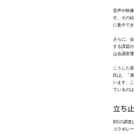
音声や映像
す。その結
に集中でき
さらに、会
する課題の
は会議室運
こうした基
氏は、「適
います。こ
ているのは
立ち
IDCの調
コラボレー