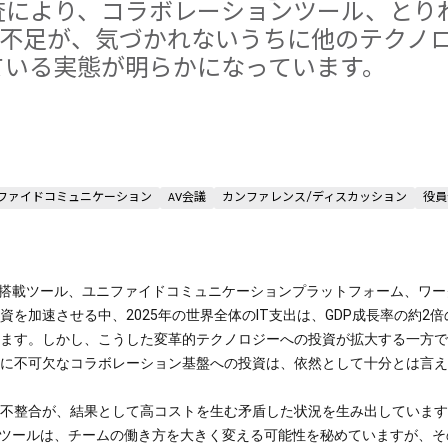
調査により、コラボレーションツール、とり
資不足が、気づかれないうちに他のテクノ
っている実態が明らかになっています。
ファイドコミュニケーション
AV会議
カンファレンス/ディスカッション
役員
を搭載ツール、ユニファイドコミュニケーションプラットフォーム、ワー
資を加速させる中、2025年の世界全体のIT支出は、GDP成長率の約2
ます。しかし、こうした変革的テクノロジーへの投資が拡大する一方で
に不可欠なコラボレーション基盤への投資は、依然として十分とは言え
不整合が、結果として高コストを生む矛盾した状況を生み出しています。Co
Iツールは、チームの働き方を大きく変える可能性を秘めていますが、そ