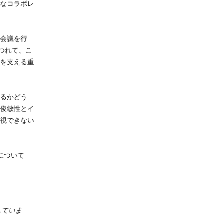
なコラボレ
会議を行
つれて、こ
を支える重
るかどう
俊敏性とイ
視できない
について
載していま