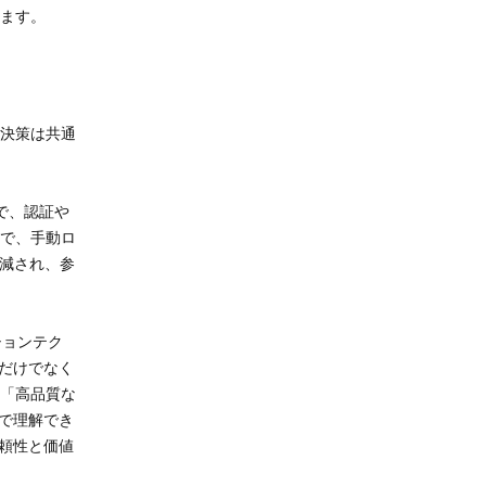
ます。
決策は共通
とで、認証や
で、手動ロ
削減され、参
ションテク
だけでなく
「高品質な
で理解でき
頼性と価値