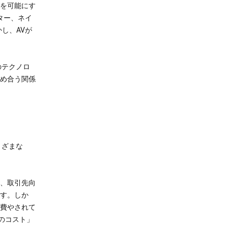
を可能にす
ター、ネイ
し、AVが
のテクノロ
め合う関係
まざまな
、取引先向
す。しか
費やされて
真のコスト」