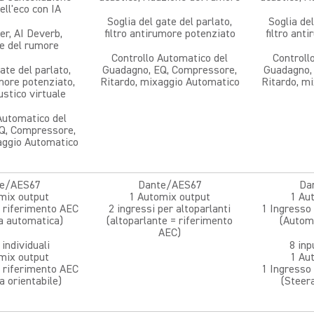
ell'eco con IA
Soglia del gate del parlato,
Soglia del
er, AI Deverb,
filtro antirumore potenziato
filtro ant
e del rumore
Controllo Automatico del
Controll
ate del parlato,
Guadagno, EQ, Compressore,
Guadagno,
umore potenziato,
Ritardo, mixaggio Automatico
Ritardo, m
ustico virtuale
Automatico del
Q, Compressore,
aggio Automatico
e/AES67
Dante/AES67
Da
mix output
1 Automix output
1 Au
i riferimento AEC
2 ingressi per altoparlanti
1 Ingresso 
a automatica)
(altoparlante = riferimento
(Autom
AEC)
 individuali
8 inp
mix output
1 Au
i riferimento AEC
1 Ingresso 
a orientabile)
(Steer