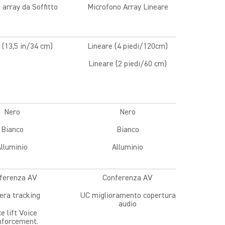
 array da Soffitto
Microfono Array Lineare
(13,5 in/34 cm)
Lineare (4 piedi/120cm)
Lineare (2 piedi/60 cm)
Nero
Nero
Bianco
Bianco
lluminio
Alluminio
ferenza AV
Conferenza AV
ra tracking
UC miglioramento copertura
audio
e lift Voice
nforcement.