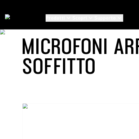
Prodotti
Scopri
Supporto
Soluzioni
/
Ceiling Arrays
MICROFONI AR
SOFFITTO