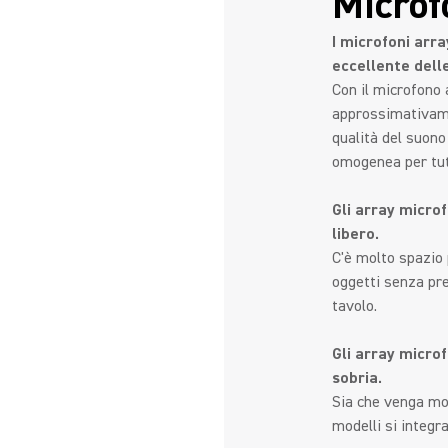
Microfo
I microfoni arra
eccellente dell
Con il microfono a
approssimativamen
qualità del suono
omogenea per tut
Gli array microf
libero.
C'è molto spazio p
oggetti senza pre
tavolo.
Gli array microf
sobria.
Sia che venga mon
modelli si integr