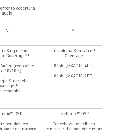
ramento copertura
audio
Sì
Sì
gia Single-Zone
Tecnologia Steerable™
tic Coverage™
Coverage
 6x6 m (regolabile
8 lobi (MXA710-4FT)
o a 10x10ft)
8 lobi (MXA710-2FT)
ogia Steerable
overage™
bi regolabili
llimix® DSP
Intellimix® DSP
azione dell'eco
Cancellazione dell'eco
iduzione del rumore
acustico, riduzione del rumore