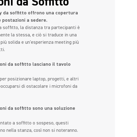
ni da Soffitto
y da soffitto offrono una copertura
e postazioni a sedere.
 soffitto, la distanza tra partecipanti è
te la stessa, e ciò si traduce in una
 più solida e un'esperienza meeting più
ti.
oni da soffitto lasciano il tavolo
er posizionare laptop, progetti, e altri
occuparsi di ostacolare i microfoni da
oni da soffitto sono una soluzione
tato a soffitto o sospeso, questi
ano nella stanza, così non si noteranno.