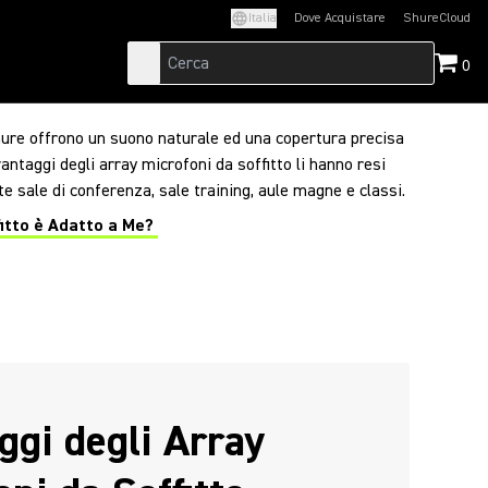
Italia
Dove Acquistare
ShureCloud
(Opens in a new t
0
ure offrono un suono naturale ed una copertura precisa
vantaggi degli array microfoni da soffitto li hanno resi
e sale di conferenza, sale training, aule magne e classi.
itto è Adatto a Me?
ggi degli Array