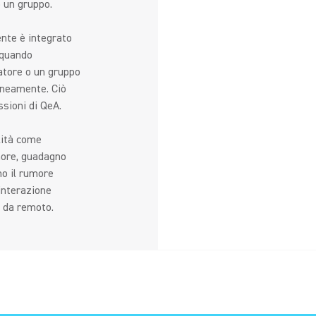
 un gruppo.
ente è integrato
 quando
atore o un gruppo
aneamente. Ciò
sioni di QeA.
lità come
more, guadagno
no il rumore
'interazione
e da remoto.