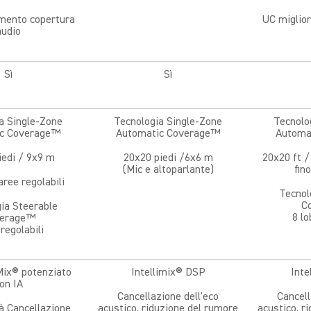
mento copertura
UC miglio
audio
Sì
Sì
a Single-Zone
Tecnologia Single-Zone
Tecnolo
ic Coverage™
Automatic Coverage™
Automa
iedi / 9x9 m
20x20 piedi /6x6 m
20x20 ft /
(Mic e altoparlante)
fin
aree regolabili
Tecnol
C
ia Steerable
8 lo
erage™
 regolabili
Mix® potenziato
Intellimix® DSP
Inte
on IA
Cancellazione dell'eco
Cancell
à Cancellazione
acustico, riduzione del rumore
acustico, r