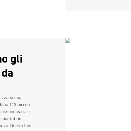
o gli
 da
ilizzano una
ina 113 piccoli
 possono variare
 puntati in
anza. Questi lobi