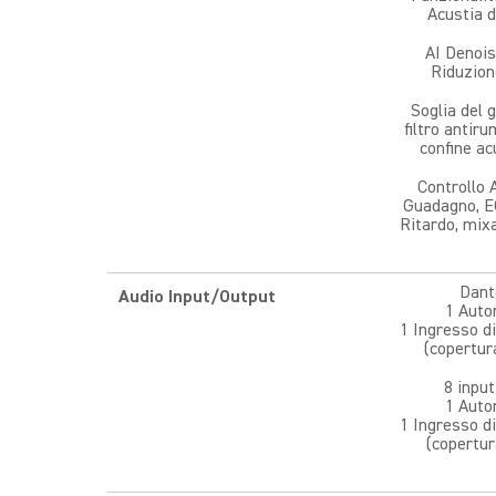
Acustia d
AI Denois
Riduzion
Soglia del g
filtro antir
confine ac
Controllo 
Guadagno, E
Ritardo, mix
Dant
Audio Input/Output
1 Auto
1 Ingresso d
(copertur
8 input
1 Auto
1 Ingresso d
(copertur