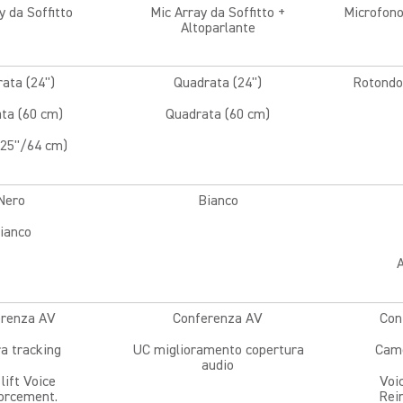
y da Soffitto
Mic Array da Soffitto +
Microfono
Altoparlante
ata (24'')
Quadrata (24'')
Rotondo 
ta (60 cm)
Quadrata (60 cm)
25''/64 cm)
Nero
Bianco
ianco
A
erenza AV
Conferenza AV
Con
a tracking
UC miglioramento copertura
Came
audio
lift Voice
Voic
orcement.
Rei