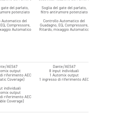
 gate del parlato,
Soglia del gate del parlato,
irumore potenziato
filtro antirumore potenziato
o Automatico del
Controllo Automatico del
 EQ, Compressore,
Guadagno, EQ, Compressore,
ixaggio Automatico
Ritardo, mixaggio Automatico
nte/AES67
Dante/AES67
tomix output
8 input individuali
di riferimento AEC
1 Automix output
atic Coverage)
1 ingresso di riferimento AEC
ut individuali
tomix output
di riferimento AEC
able Coverage)