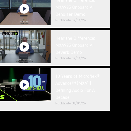
Hear the Difference:
MXA925 Onboard AI
Denoiser Demo
Pubblicato
07/31/26
Hear the Difference:
MXA925 Onboard AI
Deverb Demo
Pubblicato
07/31/26
10 Years of Microflex®
Advance™ (MXA) |
Defining Audio For A
Decade
Pubblicato
08/04/26