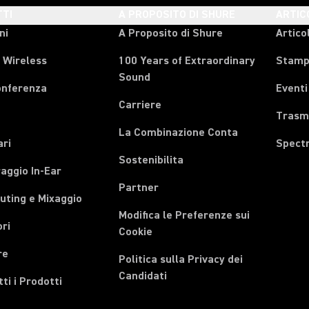
TI
A PROPOSITO DI SHURE
ARTIC
ni
A Proposito di Shure
Articol
 Wireless
100 Years of Extraordinary
Stam
Sound
onferenza
Eventi
Carriere
Trasmi
La Combinazione Conta
ari
Spect
Sostenibilita
aggio In-Ear
Partner
uting e Mixaggio
Modifica le Preferenze sui
ri
Cookie
re
Politica sulla Privacy dei
Candidati
tti i Prodotti