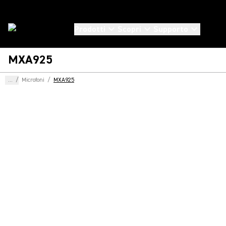
Prodotti
Scopri
Supporto
MXA925
...
/
Microfoni
/
MXA925