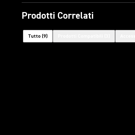
Prodotti Correlati
Tutto
(
9
)
Prodotti Compatibili
(
3
)
Access