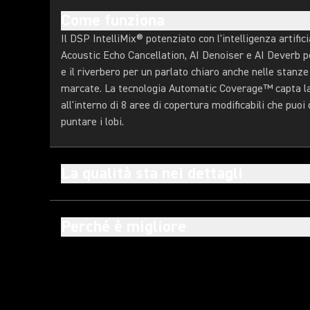
Come funziona
Il DSP IntelliMix® potenziato con l'intelligenza artifici
Acoustic Echo Cancellation, AI Denoiser e AI Deverb pe
e il riverbero per un parlato chiaro anche nelle stanze
marcate. La tecnologia Automatic Coverage™ capta la 
all'interno di 8 aree di copertura modificabili che puoi
puntare i lobi.
La qualità sta nei dettagli
Perché è migliore