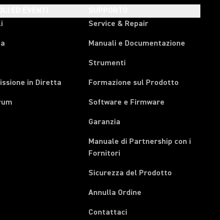
OLI ED EVENTI
SUPPORTO
i
Service & Repair
pa
Manuali e Documentazione
Strumenti
ssione in Diretta
Formazione sul Prodotto
rum
Software e Firmware
Garanzia
Manuale di Partnership con i
(Opens in a new tab)
Fornitori
Sicurezza del Prodotto
(Opens in a new tab)
Annulla Ordine
Contattaci