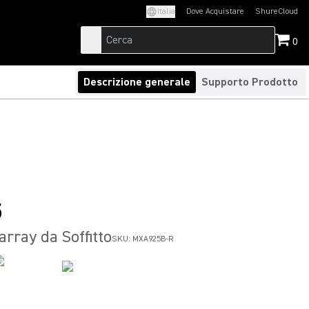
Italia
Dove Acquistare
ShureCloud
(Opens in a new t
0
Descrizione generale
Supporto Prodotto
5
array da Soffitto
SKU:
MXA925B-R