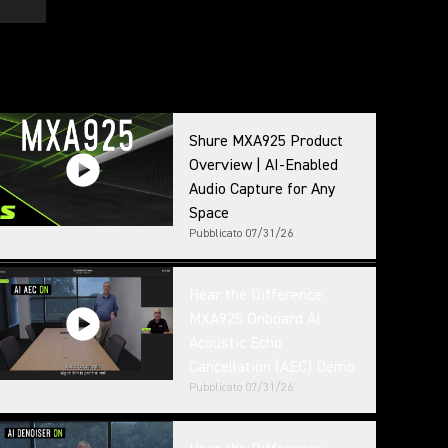
Shure MXA925 Product
Overview | AI-Enabled
Audio Capture for Any
Space
Pubblicato
07/31/26
Hear the Difference:
MXA925 Onboard AI
Acoustic Echo
Cancellation (AEC) Demo
Pubblicato
07/31/26