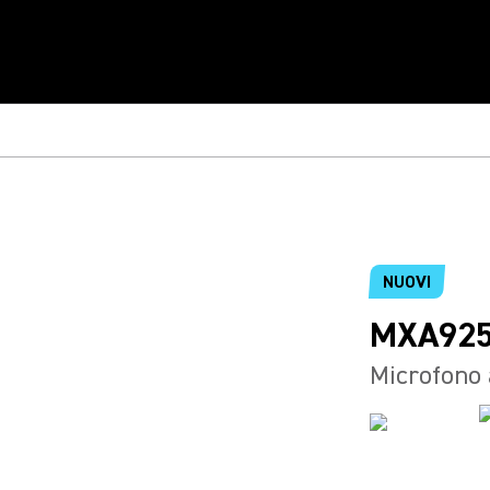
NUOVI
MXA92
Microfono 