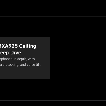
MXA925 Ceiling
Deep Dive
phones in depth, with
a tracking, and voice lift.