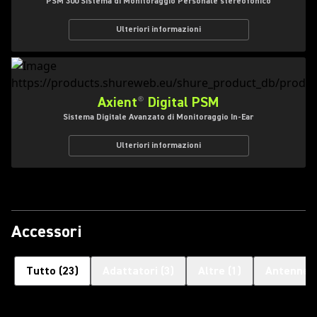
PSM 300 Sistema di Monitoraggio Personale stereofonico
Ulteriori informazioni
Axient
®
Digital PSM
Sistema Digitale Avanzato di Monitoraggio In-Ear
Ulteriori informazioni
Accessori
Tutto
(
23
)
Adattatori
(
3
)
Altre
(
1
)
Antenne
(