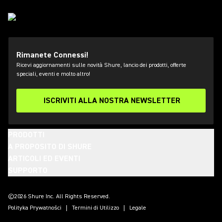
Rimanete Connessi!
Ricevi aggiornamenti sulle novità Shure, lancio dei prodotti, offerte
speciali, eventi e molto altro!
ISCRIVITI ALLA NOSTRA NEWSLETTER
PRODOTTI
A PROPOSITO DI SHURE
ARTICOLI ED EVENTI
SUPPORTO
(Opens in a new tab)
(Opens in a new tab)
(Opens in a new tab)
(Opens in a new tab)
(Opens in a new tab)
(Opens in a new tab)
(Opens in a new tab)
©2026 Shure Inc. All Rights Reserved.
Polityka Prywatności
Termini di Utilizzo
Legale