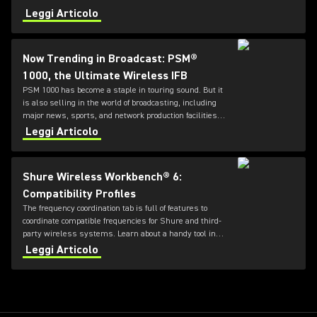
Leggi Articolo
Now Trending in Broadcast: PSM®
1000, the Ultimate Wireless IFB
PSM 1000 has become a staple in touring sound. But it
is also selling in the world of broadcasting, including
major news, sports, and network production facilities
for interruptible foldback (IFB) applications as well.
Leggi Articolo
Shure Wireless Workbench® 6:
Compatibility Profiles
The frequency coordination tab is full of features to
coordinate compatible frequencies for Shure and third-
party wireless systems. Learn about a handy tool in
Wireless Workbench that can help.
Leggi Articolo