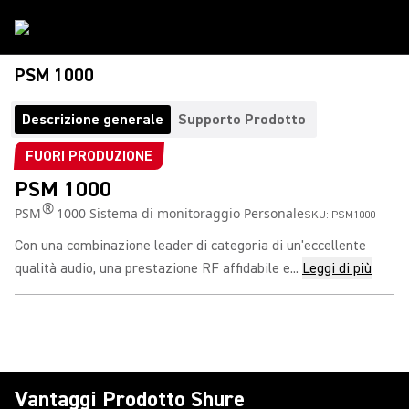
PSM 1000
Descrizione generale
Supporto Prodotto
FUORI PRODUZIONE
PSM 1000
®
PSM
1000 Sistema di monitoraggio Personale
SKU:
PSM1000
Con una combinazione leader di categoria di un'eccellente
qualità audio, una prestazione RF affidabile e...
Leggi di più
Vantaggi Prodotto Shure