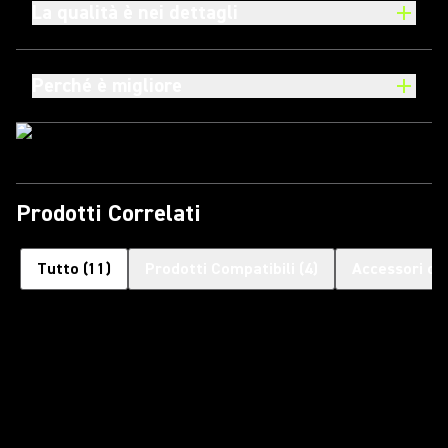
La qualità è nei dettagli
Perché è migliore
Prodotti Correlati
Tutto
(
11
)
Prodotti Compatibili
(
4
)
Accessori op