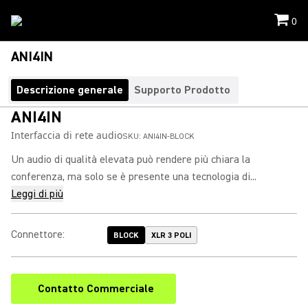
0
ANI4IN
Descrizione generale
Supporto Prodotto
ANI4IN
Interfaccia di rete audio
SKU:
ANI4IN-BLOCK
Un audio di qualità elevata può rendere più chiara la
conferenza, ma solo se è presente una tecnologia di...
Leggi di più
Connettore
:
BLOCK
XLR 3 POLI
Contatto Commerciale