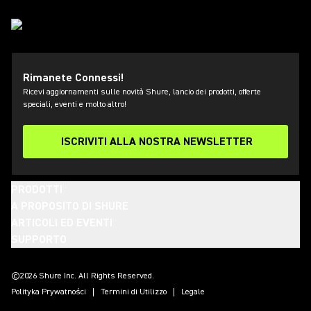
Rimanete Connessi!
Ricevi aggiornamenti sulle novità Shure, lancio dei prodotti, offerte
speciali, eventi e molto altro!
ISCRIVITI ALLA NOSTRA NEWSLETTER
PRODOTTI
A PROPOSITO DI SHURE
ARTICOLI ED EVENTI
SUPPORTO
(Opens in a new tab)
(Opens in a new tab)
(Opens in a new tab)
(Opens in a new tab)
(Opens in a new tab)
(Opens in a new tab)
(Opens in a new tab)
©2026 Shure Inc. All Rights Reserved.
Polityka Prywatności
Termini di Utilizzo
Legale