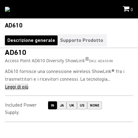
0
AD610
Descrizione generale
Supporto Prodotto
AD610
®
Access Point AD610 Diversity ShowLink
SKU:
AD610-IN
AD610 fornisce una connessione wireless ShowLink® fra i
trasmettitori e i ricevitori connessi. La tecnologia...
Leggi di più
Included Power
IN
JA
UK
US
NONE
Supply
: