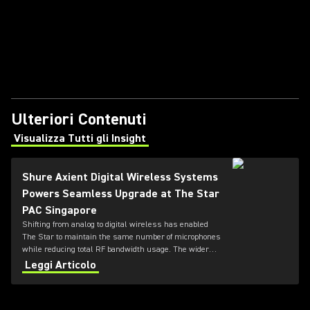
Ulteriori Contenuti
Visualizza Tutti gli Insight
(Opens in a new tab)
Shure Axient Digital Wireless Systems
Powers Seamless Upgrade at The Star
PAC Singapore
Shifting from analog to digital wireless has enabled
The Star to maintain the same number of microphones
while reducing total RF bandwidth usage. The wider
tuning range of the ADX series also allows more
Leggi Articolo
microphones to be deployed simultaneously — offering
greater flexibility for future productions.