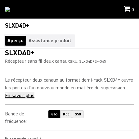
0
SLXD4D+
Aperçu
Assistance produit
SLXD4D+
Récepteur sans fil deux canaux
SKU:
SLXD4D+E=-G65
Le récepteur deux canaux au format demi-rack SLXD4+ ouvre
les portes d'un nouveau monde en matière de supervision...
En savoir plus
Bande de
G65
K55
S50
fréquence
:
Prix de vente conseillé