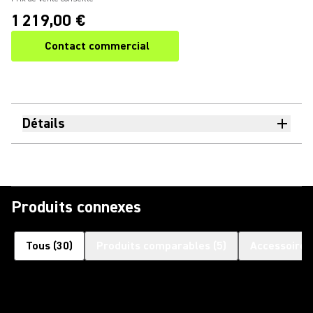
1 219,00 €
Contact commercial
Détails
Produits connexes
Tous
(
30
)
Produits comparables
(
5
)
Accessoires